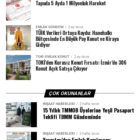
Tapuda 5 Ayda 1 Milyonluk Hareket
EMLAK GÜNDEM
2 ay önce
TÜİK Verileri Ortaya Koydu: Hanehalkı
Bütçesinde En Büyük Pay Konut ve Kiraya
Gidiyor
TOKI-EMLAK KONUT
2 ay önce
TOKİ’den Kurasız Konut Fırsatı: İzmir’de 306
Konut Açık Satışa Çıkıyor
ÇOK OKUNANLAR
İNŞAAT HABERLERI
2 hafta önce
15 Yıllık TMMOB Üyelerine Yeşil Pasaport
Teklifi TBMM Gündeminde
İNŞAAT HABERLERI
2 hafta önce
Yargıtay’dan Emlak Komisyonu