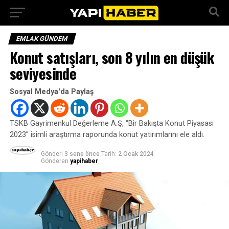
EMLAK GÜNDEM
Konut satışları, son 8 yılın en düşük
seviyesinde
Sosyal Medya'da Paylaş
TSKB Gayrimenkul Değerleme A.Ş, “Bir Bakışta Konut Piyasası
2023” isimli araştırma raporunda konut yatırımlarını ele aldı.
Gönderi
3 sene önce
Tarih:
2 Ocak 2024
Gönderen
yapihaber