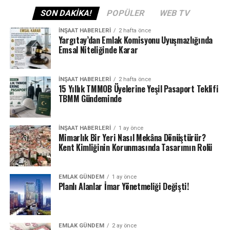
SON DAKIKA!
POPÜLER
WEB TV
ETIKETLER
FIYAT
KONUT
MANSET
MAYA
SATIŞLAR
İNŞAAT HABERLERI
2 hafta önce
SONRAKI
Yargıtay’dan Emlak Komisyonu Uyuşmazlığında
Gayrimenkulde son trend: dijital göçmenlik
Emsal Niteliğinde Karar
ÖNCEKI
Konut satışları son 8 yılın en düşük seviyesinde
İNŞAAT HABERLERI
2 hafta önce
15 Yıllık TMMOB Üyelerine Yeşil Pasaport Teklifi
TBMM Gündeminde
İNŞAAT HABERLERI
1 ay önce
Mimarlık Bir Yeri Nasıl Mekâna Dönüştürür?
Kent Kimliğinin Korunmasında Tasarımın Rolü
EMLAK GÜNDEM
1 ay önce
Planlı Alanlar İmar Yönetmeliği Değişti!
EMLAK GÜNDEM
2 ay önce