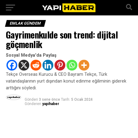
EMLAK GÜNDEM
Gayrimenkulde son trend: dijital
göçmenlik
Sosyal Medya'da Paylaş
Tekçe Overseas Kurucu & CEO Bayram Tekçe, Türk
vatandaşlarının yurt dışından konut edinme eğiliminin giderek
arttığını söyledi.
Gönderi
3 sene önce
Tarih:
5 Ocak 2024
Gönderen
yapihaber