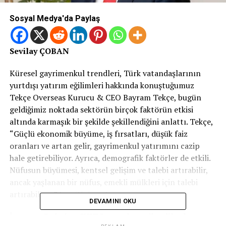
Sosyal Medya'da Paylaş
Sevilay ÇOBAN
Küresel gayrimenkul trendleri, Türk vatandaşlarının
yurtdışı yatırım eğilimleri hakkında konuştuğumuz
Tekçe Overseas Kurucu & CEO Bayram Tekçe, bugün
geldiğimiz noktada sektörün birçok faktörün etkisi
altında karmaşık bir şekilde şekillendiğini anlattı. Tekçe,
“Güçlü ekonomik büyüme, iş fırsatları, düşük faiz
oranları ve artan gelir, gayrimenkul yatırımını cazip
hale getirebiliyor. Ayrıca, demografik faktörler de etkili.
Nüfusun büyümesi, kentsel gelişim ve talebi artırabilir,
ancak yaşlanan bir nüfus, emekli mülkleri için talebi
artırabiliyor” tespitini yaptı.
DEVAMINI OKU
İspanya, Dubai ve KKTC en çok tercih edilenler