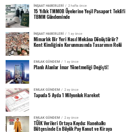
“İlk eve kampanya hareket getirmez”
İNŞAAT HABERLERI
2 hafta önce
15 Yıllık TMMOB Üyelerine Yeşil Pasaport Teklifi
İlk kez ev alacaklara düşük faizli konut kredisi
TBMM Gündeminde
kampanyalarının başlatılmasının, aslında sınırlı bir
kitleyi kapsayacağı için gayrimenkul sektörüne çok fazla
hareket getirmeyeceğini dile getiren Tekçe, “Ancak yine
İNŞAAT HABERLERI
1 ay önce
Mimarlık Bir Yeri Nasıl Mekâna Dönüştürür?
de devletin geniş kitlelerin konuta erişim hakkını
Kent Kimliğinin Korunmasında Tasarımın Rolü
kullanabilmesi için bu gibi uygulamaların sayısını
artırması önemli” diye konuştu.
EMLAK GÜNDEM
1 ay önce
Planlı Alanlar İmar Yönetmeliği Değişti!
ETIKETLER
GAYRIMENKUL
MANSET
ÜLKELER
YATIRIM
SONRAKI
EMLAK GÜNDEM
2 ay önce
Talep daralması ve artan maliyet konut arzına engel
Tapuda 5 Ayda 1 Milyonluk Hareket
ÖNCEKI
Konut satışları, son 8 yılın en düşük seviyesinde
EMLAK GÜNDEM
2 ay önce
TÜİK Verileri Ortaya Koydu: Hanehalkı
Bütçesinde En Büyük Pay Konut ve Kiraya