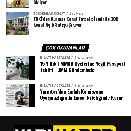
Gidiyor
TOKI-EMLAK KONUT
2 ay önce
TOKİ’den Kurasız Konut Fırsatı: İzmir’de 306
Konut Açık Satışa Çıkıyor
ÇOK OKUNANLAR
İNŞAAT HABERLERI
2 hafta önce
15 Yıllık TMMOB Üyelerine Yeşil Pasaport
Teklifi TBMM Gündeminde
İNŞAAT HABERLERI
2 hafta önce
Yargıtay’dan Emlak Komisyonu
Uyuşmazlığında Emsal Niteliğinde Karar