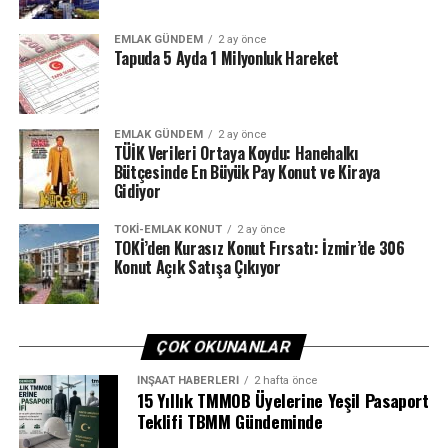
güvenilirliği, şeffaflığı ve yatırımcıyı koruyan kontrol
noktalarından da yararlanarak proje yatırımları
EMLAK GÜNDEM
2 ay önce
Tapuda 5 Ayda 1 Milyonluk Hareket
yapabilmek piyasa aktörlerine birçok fırsatı getirirken
yatırımcılara da yeni olanaklar sağlayacak. SPK’nın
getirdiği GYF2.0’da dikkati çeken bir başka çok önemli
EMLAK GÜNDEM
2 ay önce
yenilik ise; GYF kurma ve izin alma süreçleri ile GYF’nin
TÜİK Verileri Ortaya Koydu: Hanehalkı
ana çatısında sonradan yapılacak değişikliklerle ilgili
Bütçesinde En Büyük Pay Konut ve Kiraya
getirilen kolaylaştırıcı, hızlandırıcı çok büyük yenilikler”
Gidiyor
diye konuştu. Bu düzenlemeyle yerli ve yabancı
TOKI-EMLAK KONUT
2 ay önce
yatırımcıların bir araya gelerek güven içinde
TOKİ’den Kurasız Konut Fırsatı: İzmir’de 306
gayrimenkul projelerini sermaye piyasasının güvenli
Konut Açık Satışa Çıkıyor
sularında finanse edebileceğini söyleyen Yıldırım,
kentsel dönüşüme odaklanan proje GYF’leri de hayata
geçireceklerini ifade etti.
ÇOK OKUNANLAR
İNŞAAT HABERLERI
2 hafta önce
15 Yıllık TMMOB Üyelerine Yeşil Pasaport
ETIKETLER
GAYRIMENKUL
GYF
PIYASA
PROJE
Teklifi TBMM Gündeminde
YATIRIM