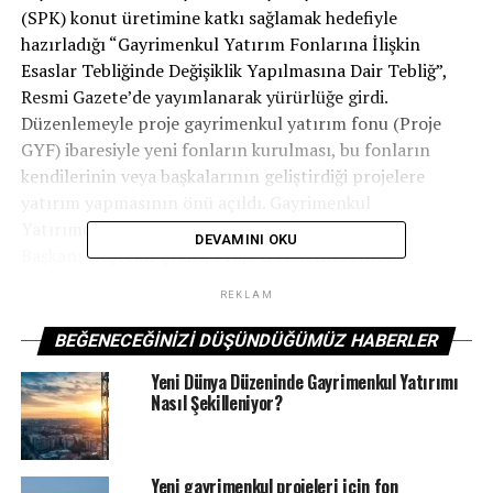
(SPK) konut üretimine katkı sağlamak hedefiyle
hazırladığı “Gayrimenkul Yatırım Fonlarına İlişkin
Esaslar Tebliğinde Değişiklik Yapılmasına Dair Tebliğ”,
Resmi Gazete’de yayımlanarak yürürlüğe girdi.
Düzenlemeyle proje gayrimenkul yatırım fonu (Proje
GYF) ibaresiyle yeni fonların kurulması, bu fonların
kendilerinin veya başkalarının geliştirdiği projelere
yatırım yapmasının önü açıldı. Gayrimenkul
Yatırımcıları Derneği (GYODER) Yönetim Kurulu
DEVAMINI OKU
Başkanı Neşecan Çekici, Proje GYF’lerin kentsel
dönüşüm ile konut üretimine katkı sağlayacağını söyledi.
REKLAM
Bu düzenlemeyle sektörde kurumsallaşma sürecinin
BEĞENECEĞINIZI DÜŞÜNDÜĞÜMÜZ HABERLER
olumlu etkileneceğini belirten Çekici, düzenlemenin
Yeni Dünya Düzeninde Gayrimenkul Yatırımı
ayrıca sektörün ihtiyacı olan “fiyat ve güven disiplininin
Nasıl Şekilleniyor?
oluşmasına önemli ölçüde destek sağlayacağını ifade
etti. Çekici, Proje GYF ile yatırımcıların sektöre dahil
olabilmesine ilişkin ise “Gayrimenkul piyasasında
Yeni gayrimenkul projeleri için fon
potansiyel olarak yüksek getiri arayan ve belirli projelere