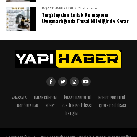
SONRAKI
Vergi yatırımdan caydırır ‘kiralama’ teşvik edilsin
İNŞAAT HABERLERI
2 hafta önce
Yargıtay’dan Emlak Komisyonu
Uyuşmazlığında Emsal Niteliğinde Karar
ÖNCEKI
600 bin hayalet eve ek emlak vergisi geliyor
ANASAYFA
EMLAK GÜNDEM
İNŞAAT HABERLERI
KONUT PROJELERI
ROPÖRTAJLAR
KÜNYE
GIZLILIK POLITIKASI
ÇEREZ POLITIKASI
İLETIŞIM