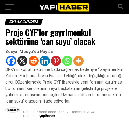
EMLAK GÜNDEM
Proje GYF’ler gayrimenkul
sektörüne ‘can suyu’ olacak
Sosyal Medya'da Paylaş
SPK’nın konut üretimine katkı sağlamak hedefiyle “Gayrimenkul
Yatırım Fonlarına İlişkin Esaslar Tebliği”ndeki değişikliği yürürlüğe
girdi. Düzenlemeyle Proje GYF ibaresiyle yeni fonların kurulması,
bu fonların kendilerinin veya başkalarının geliştirdiği projelere
yatırım yapmasının önü açıldı. Uzmanlar, düzenlemenin sektöre
‘can suyu’ olacağını ifade ediyorlar.
Gönderi
2 sene önce
Tarih:
20 Temmuz 2024
Gönderen
yapihaber