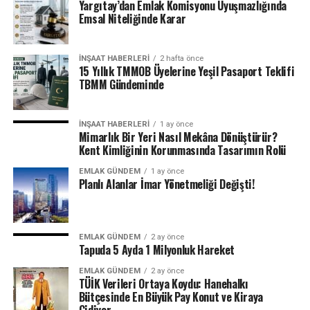
Yargıtay’dan Emlak Komisyonu Uyuşmazlığında
diye konuştu.
Emsal Niteliğinde Karar
“11 aylık dönemde ipotekli satılan konut adedi 171
bin 706”
İNŞAAT HABERLERI
2 hafta önce
15 Yıllık TMMOB Üyelerine Yeşil Pasaport Teklifi
Uygun faiz oranlarıyla desteklenen konut talebinin
TBMM Gündeminde
konut fiyatlarında önemli bir artış periyodunun öncüsü
olduğunu ve sonrasında ekonomi politikaları
İNŞAAT HABERLERI
1 ay önce
doğrultusunda faiz oranlarında artışlar görüldüğünü
Mimarlık Bir Yeri Nasıl Mekâna Dönüştürür?
Kent Kimliğinin Korunmasında Tasarımın Rolü
belirten Makbule Yönel Maya, şöyle devam etti: “Konut
kredisi faiz oranları Kasım ayı itibarıyla yıllık yüzde 42,2
EMLAK GÜNDEM
1 ay önce
ile son 10 yıldaki en yüksek seviyesine ulaşırken aynı
Planlı Alanlar İmar Yönetmeliği Değişti!
ayda aylık bazda 5 bin 245 adet ile veri tarihindeki en
düşük ipotekli satış adedi elde edildi. Türkiye’de azalan
konut sahipliği oranları da dikkate alındığında, konuta
EMLAK GÜNDEM
2 ay önce
Tapuda 5 Ayda 1 Milyonluk Hareket
erişimde finansman maliyetinin azaltılmasına yönelik
adımlarla birlikte erişilebilir fiyatlı konut üretimi konut
EMLAK GÜNDEM
2 ay önce
sahipliğinde eğilim yönünü artıya çevirebilir. İpotekli
TÜİK Verileri Ortaya Koydu: Hanehalkı
Bütçesinde En Büyük Pay Konut ve Kiraya
satışların toplam satışlar içerisindeki oranı yüzde 15,8,
Gidiyor