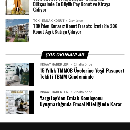
Bütçesinde En Büyük Pay Konut ve Kiraya
ETIKETLER
DOLAR
EVSIZ
İNSANLAR
KALIFORNIYE
Gidiyor
KARAVAN
KIRA
KONUT
KONUT KRIZI
SONRAKI
TOKI-EMLAK KONUT
2 ay önce
İnşaat sektörü, yüksek artış gösteren girdi
TOKİ’den Kurasız Konut Fırsatı: İzmir’de 306
Konut Açık Satışa Çıkıyor
maliyetleriyle mücadele ediyor.
ÖNCEKI
Gayrimenkul işlemlerinden Hazine’ye 27,4 milyar liralık
katkı
ÇOK OKUNANLAR
İNŞAAT HABERLERI
2 hafta önce
15 Yıllık TMMOB Üyelerine Yeşil Pasaport
Teklifi TBMM Gündeminde
İNŞAAT HABERLERI
2 hafta önce
Yargıtay’dan Emlak Komisyonu
Uyuşmazlığında Emsal Niteliğinde Karar