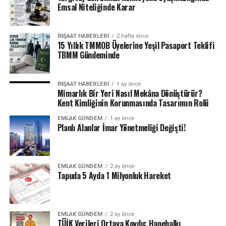
Emsal Niteliğinde Karar
söylemesi üzerine Beau, küçük ailesini barındırmak için
bir karavan satın aldı.
İNŞAAT HABERLERI
2 hafta önce
Ancak çocuk koruma hizmetleri bunu beğenmedi ve
15 Yıllık TMMOB Üyelerine Yeşil Pasaport Teklifi
TBMM Gündeminde
kızlarının doğumundan kısa bir süre sonra onların
velayetini elinden aldı. Konaklama şartlarının uygun
olmadığına inanmışlardı. Kızları 29 Temmuz’da üç
İNŞAAT HABERLERI
1 ay önce
yaşına girecek.
Mimarlık Bir Yeri Nasıl Mekâna Dönüştürür?
Kent Kimliğinin Korunmasında Tasarımın Rolü
“Çıkmaza girdik. Ne yapacağımızı bilmiyoruz,” diyor,
EMLAK GÜNDEM
1 ay önce
mavi karavanının verandasına oturmuş durumda. Bu
Planlı Alanlar İmar Yönetmeliği Değişti!
karavandan hem kızını hem de sübvansiyonlu konut
bulma konusundaki yardımları da mahrum bıraktığını
belirtiyor.
EMLAK GÜNDEM
2 ay önce
Tapuda 5 Ayda 1 Milyonluk Hareket
“Bir gri bölgedeyiz (…) ve bu bizi konut talepleri
listesinin en altına koyuyor,” diye şikayet ediyor.
EMLAK GÜNDEM
2 ay önce
TÜİK Verileri Ortaya Koydu: Hanehalkı