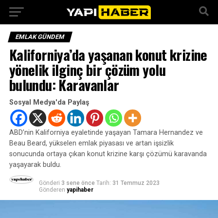
EMLAK GÜNDEM
Kaliforniya’da yaşanan konut krizine
yönelik ilginç bir çözüm yolu
bulundu: Karavanlar
Sosyal Medya'da Paylaş
ABD’nin Kaliforniya eyaletinde yaşayan Tamara Hernandez ve
Beau Beard, yükselen emlak piyasası ve artan işsizlik
sonucunda ortaya çıkan konut krizine karşı çözümü karavanda
yaşayarak buldu.
Gönderi
3 sene önce
Tarih:
31 Temmuz 2023
Gönderen
yapihaber