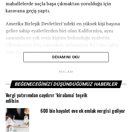
mahallelerde suçla başa çıkmaktan yorulduğu için
karavana geçiş yaptı.
Amerika Birleşik Devletleri’ndeki en yüksek kişi başına
gelire sahip eyaletlerden biri olan Kaliforniya, aynı
zamanda en çok evsiz kişinin bulunduğu eyalettir.
Ülkenin üçte biri, Amerikan nüfusunun %11’ine sahip
olan bu eyalette yaşamaktadır
DEVAMINI OKU
Ve konut krizi ile birlikte birçok kişi artık karavan,
motorlu ev, minibüs, mobil ev gibi tek çatıları olarak
REKLAM
görülen araçlarda yaşamaktadır. Bu araçlar zaman
BEĞENECEĞINIZI DÜŞÜNDÜĞÜMÜZ HABERLER
zaman Los Angeles’ta ve çevre kasabalarda düzenlenmiş
kamp alanlarında yerleştirilirler ve yetkililer burada
Vergi yatırımdan caydırır ‘kiralama’ teşvik
yaklaşık 75.000 evsiz kişi saymaktadır.
edilsin
600 bin hayalet eve ek emlak vergisi geliyor
Kiralar neredeyse 3.000 dolar –
“Tek kaldırabileceğim şey bu,” diyor Beau Beard, turistik