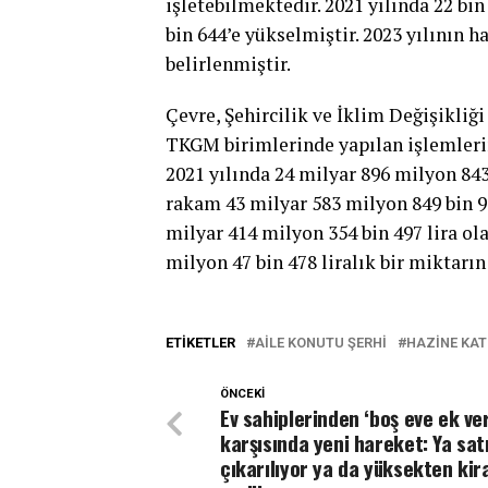
işletebilmektedir. 2021 yılında 22 bin
bin 644’e yükselmiştir. 2023 yılının h
belirlenmiştir.
Çevre, Şehircilik ve İklim Değişikliğ
TKGM birimlerinde yapılan işlemlerin
2021 yılında 24 milyar 896 milyon 843 
rakam 43 milyar 583 milyon 849 bin 95
milyar 414 milyon 354 bin 497 lira ol
milyon 47 bin 478 liralık bir miktarın
ETIKETLER
AILE KONUTU ŞERHI
HAZINE KAT
ÖNCEKI
Ev sahiplerinden ‘boş eve ek ver
karşısında yeni hareket: Ya sat
çıkarılıyor ya da yüksekten kir