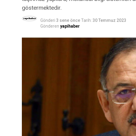
göstermektedir.
Gönderi
3 sene önce
Tarih:
30 Temmuz 2023
Gönderen
yapihaber