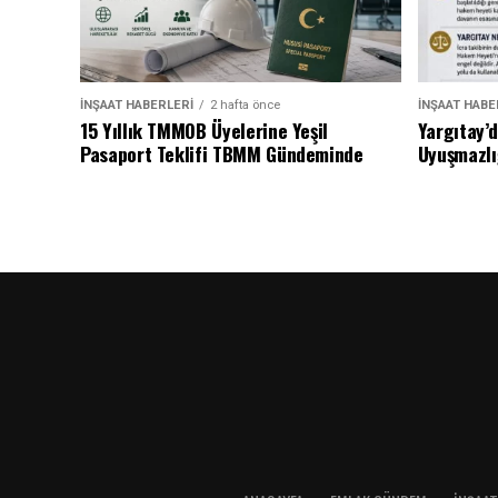
İNŞAAT HABERLERI
2 hafta önce
İNŞAAT HABE
15 Yıllık TMMOB Üyelerine Yeşil
Yargıtay’
Pasaport Teklifi TBMM Gündeminde
Uyuşmazlı