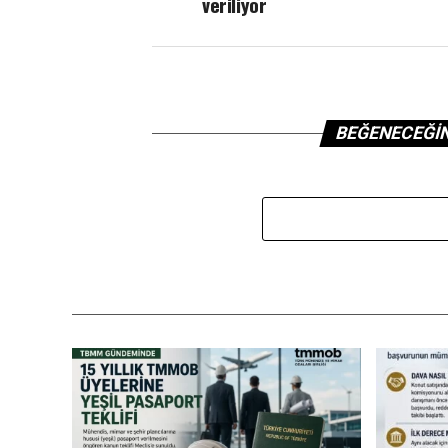
veriliyor
BEĞENECEĞI