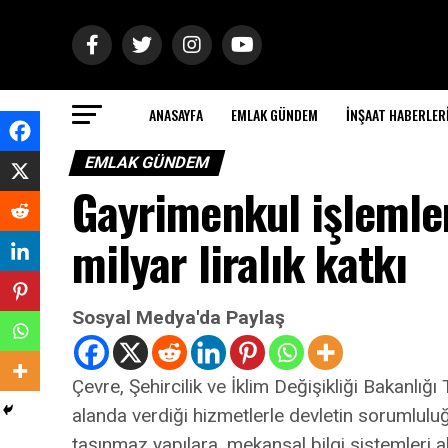
ANASAYFA
EMLAK GÜNDEM
İNŞAAT HABERLER
EMLAK GÜNDEM
Gayrimenkul işlemle
milyar liralık katkı
Sosyal Medya'da Paylaş
Çevre, Şehircilik ve İklim Değişikliği Bakanl
alanda verdiği hizmetlerle devletin sorumluluğ
taşınmaz yapılara, mekansal bilgi sistemleri a