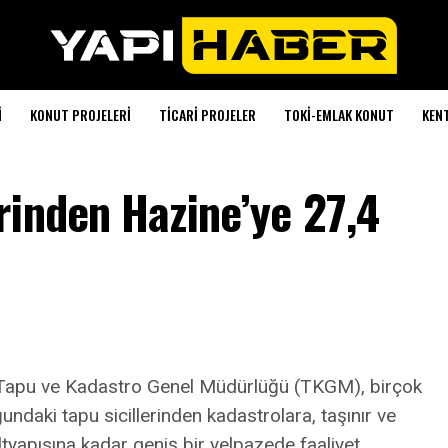
I
KONUT PROJELERI
TICARI PROJELER
TOKI-EMLAK KONUT
KEN
rinden Hazine’ye 27,4
ığı Tapu ve Kadastro Genel Müdürlüğü (TKGM), birçok
undaki tapu sicillerinden kadastrolara, taşınır ve
ltyapısına kadar geniş bir yelpazede faaliyet