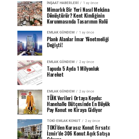
İNŞAAT HABERLERI
1 ay önce
Mimarlık Bir Yeri Nasıl Mekâna
Dönüştürür? Kent Kimliğinin
Korunmasında Tasarımın Rolü
EMLAK GÜNDEM
1 ay önce
Planlı Alanlar İmar Yönetmeliği
Değişti!
EMLAK GÜNDEM
2 ay önce
Tapuda 5 Ayda 1 Milyonluk
Hareket
EMLAK GÜNDEM
2 ay önce
TÜİK Verileri Ortaya Koydu:
Hanehalkı Bütçesinde En Büyük
Pay Konut ve Kiraya Gidiyor
TOKI-EMLAK KONUT
2 ay önce
TOKİ’den Kurasız Konut Fırsatı:
İzmir’de 306 Konut Açık Satışa