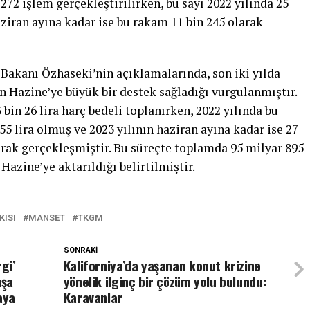
 272 işlem gerçekleştirilirken, bu sayı 2022 yılında 25
aziran ayına kadar ise bu rakam 11 bin 245 olarak
i Bakanı Özhaseki’nin açıklamalarında, son iki yılda
 Hazine’ye büyük bir destek sağladığı vurgulanmıştır.
bin 26 lira harç bedeli toplanırken, 2022 yılında bu
5 lira olmuş ve 2023 yılının haziran ayına kadar ise 27
arak gerçekleşmiştir. Bu süreçte toplamda 95 milyar 895
 Hazine’ye aktarıldığı belirtilmiştir.
KISI
MANSET
TKGM
SONRAKI
gi’
Kaliforniya’da yaşanan konut krizine
ışa
yönelik ilginç bir çözüm yolu bulundu:
aya
Karavanlar