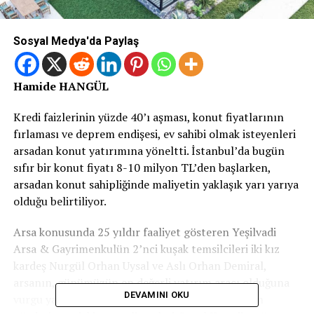
Sosyal Medya'da Paylaş
Hamide HANGÜL
Kredi faizlerinin yüzde 40’ı aşması, konut fiyatlarının
fırlaması ve deprem endişesi, ev sahibi olmak isteyenleri
arsadan konut yatırımına yöneltti. İstanbul’da bugün
sıfır bir konut fiyatı 8-10 milyon TL’den başlarken,
arsadan konut sahipliğinde maliyetin yaklaşık yarı yarıya
olduğu belirtiliyor.
Arsa konusunda 25 yıldır faaliyet gösteren Yeşilvadi
Arsa & Gayrimenkulün 2’nci kuşak temsilcileri iki kız
kardeş Nurgül Orhan Uysal ve Aslı Orhan Demiral,
arsanın, günümüzün en değerli yatırım aracı olduğuna
DEVAMINI OKU
vurgu yaptı. Gayrimenkulde yatırımcının yeniden