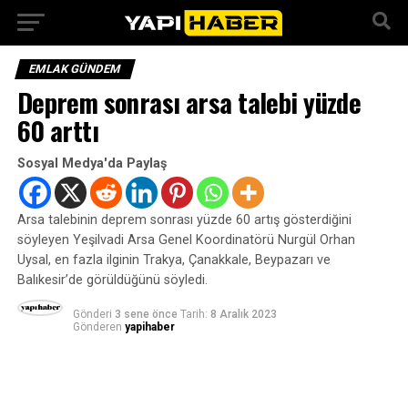
EMLAK GÜNDEM
Deprem sonrası arsa talebi yüzde
60 arttı
Sosyal Medya'da Paylaş
Arsa talebinin deprem sonrası yüzde 60 artış gösterdiğini
söyleyen Yeşilvadi Arsa Genel Koordinatörü Nurgül Orhan
Uysal, en fazla ilginin Trakya, Çanakkale, Beypazarı ve
Balıkesir’de görüldüğünü söyledi.
Gönderi
3 sene önce
Tarih:
8 Aralık 2023
Gönderen
yapihaber