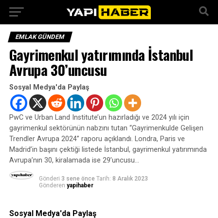
EMLAK GÜNDEM
Gayrimenkul yatırımında İstanbul
Avrupa 30’uncusu
Sosyal Medya'da Paylaş
PwC ve Urban Land Institute’un hazırladığı ve 2024 yılı için
gayrimenkul sektörünün nabzını tutan “Gayrimenkulde Gelişen
Trendler Avrupa 2024” raporu açıklandı. Londra, Paris ve
Madrid’in başını çektiği listede İstanbul, gayrimenkul yatırımında
Avrupa’nın 30, kiralamada ise 29’uncusu…
Gönderi
3 sene önce
Tarih:
8 Aralık 2023
Gönderen
yapihaber
Sosyal Medya'da Paylaş