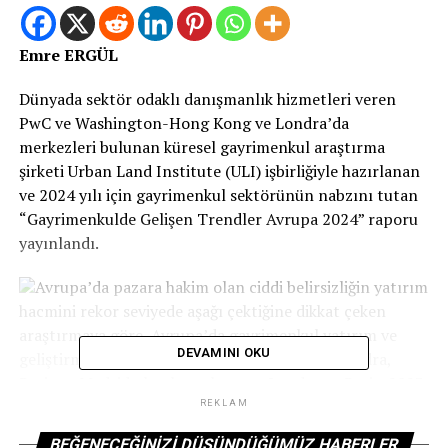
Emre ERGÜL
Dünyada sektör odaklı danışmanlık hizmetleri veren
PwC ve Washington-Hong Kong ve Londra’da
merkezleri bulunan küresel gayrimenkul araştırma
şirketi Urban Land Institute (ULI) işbirliğiyle hazırlanan
ve 2024 yılı için gayrimenkul sektörünün nabzını tutan
“Gayrimenkulde Gelişen Trendler Avrupa 2024” raporu
yayınlandı.
Avrupa’da pazara hakim olan ciddi belirsizliğin yatırım
hacmini rekor seviyede aşağı çektiğine dikkat çeken
araştırmaya göre, Avrupa’da gayrimenkul yatırım ve
DEVAMINI OKU
geliştirme potansiyeli açısından ilk üç şehir Londra,
Paris ve Madrid olarak sıralanıyor. Londra ve Paris, 2023
yılının ilk dokuz ayında Avrupa’daki toplam gayrimenkul
REKLAM
işlem hacminin yaklaşık yüzde 15’ini oluşturdu.
BEĞENECEĞINIZI DÜŞÜNDÜĞÜMÜZ HABERLER