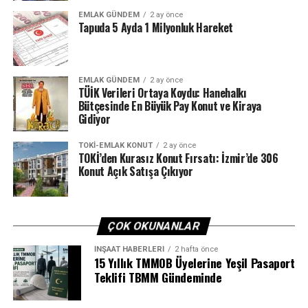
için uygun ortam oluşabilir.
EMLAK GÜNDEM
2 ay önce
Tapuda 5 Ayda 1 Milyonluk Hareket
Raporun en dikkat çekici tarafı da şehir sıralamalarının
yer aldığı 6’ncı bölüm… Şehir sıralamaları,
ortalama/ortalama puandan sapmalara göre sıralanan
EMLAK GÜNDEM
2 ay önce
genel beklentilere dayanıyor. Yatırım, geliştirme,
TÜİK Verileri Ortaya Koydu: Hanehalkı
kiralama ve sermaye değeri bakımından ilk 5’te aynı
Bütçesinde En Büyük Pay Konut ve Kiraya
Gidiyor
kentler yer alıyor. Londra 4 kategoride de açık ara
birinci, Paris ikinci, Madrid üçüncü, Berlin dördüncü,
TOKI-EMLAK KONUT
2 ay önce
Amsterdam beşinci…
TOKİ’den Kurasız Konut Fırsatı: İzmir’de 306
Konut Açık Satışa Çıkıyor
Milano üç kategoride 6’ncı olurken, kiralama alanında
6’ncılık Münih’te… İstanbul, 30 şehirli listenin en
altında yer alıyor. Yatırım açısından Avrupa’nın 30’uncu
ÇOK OKUNANLAR
kenti olan İstanbul, geliştirme, kiralama ve sermaye
değeri olarak Avrupa’nın 29’uncusu oldu. İstanbul, bu 3
İNŞAAT HABERLERI
2 hafta önce
15 Yıllık TMMOB Üyelerine Yeşil Pasaport
kategoride sadece Oslo’yu geçebildi.
Teklifi TBMM Gündeminde