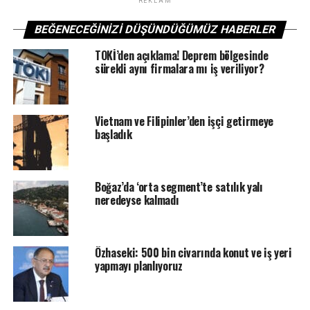
altı 12’si ise 15-17 yaş aralığında.
REKLAM
BEĞENECEĞINIZI DÜŞÜNDÜĞÜMÜZ HABERLER
Raporda en çok iş cinayetinin yaşandığı sektörün 105
ölüm ile inşaat, yol işkolu olduğu bilgisi verilirken;
TOKİ’den açıklama! Deprem bölgesinde
taşımacılıkta 58, tarım, orman işkolunda 39, metal
sürekli aynı firmalara mı iş veriliyor?
işkolunda 31, konaklama işkolunda 27 işçinin hayatını
kaybettiği belirtildi.
Vietnam ve Filipinler’den işçi getirmeye
başladık
ETIKETLER
CINAYET
İŞ
MANSET
SONRAKI
Türkiye’nin Yeni Bir Konut Stratejisine İhtiyacı Var
Boğaz’da ‘orta segment’te satılık yalı
neredeyse kalmadı
ÖNCEKI
Çinli elektrikli kamyon üreticisi Windrose Technology
ABD’de halka arz için hazırlanıyor
Özhaseki: 500 bin civarında konut ve iş yeri
yapmayı planlıyoruz