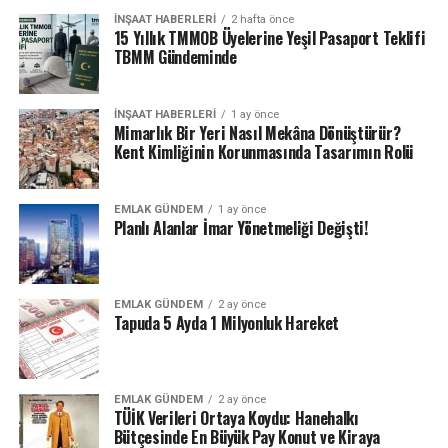
İNŞAAT HABERLERI
2 hafta önce
15 Yıllık TMMOB Üyelerine Yeşil Pasaport Teklifi
TBMM Gündeminde
İNŞAAT HABERLERI
1 ay önce
Mimarlık Bir Yeri Nasıl Mekâna Dönüştürür?
Kent Kimliğinin Korunmasında Tasarımın Rolü
EMLAK GÜNDEM
1 ay önce
Planlı Alanlar İmar Yönetmeliği Değişti!
EMLAK GÜNDEM
2 ay önce
Tapuda 5 Ayda 1 Milyonluk Hareket
EMLAK GÜNDEM
2 ay önce
TÜİK Verileri Ortaya Koydu: Hanehalkı
Bütçesinde En Büyük Pay Konut ve Kiraya