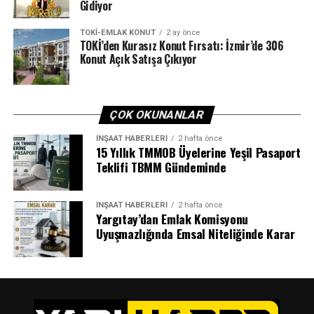
Gidiyor
TOKI-EMLAK KONUT
2 ay önce
TOKİ’den Kurasız Konut Fırsatı: İzmir’de 306
Konut Açık Satışa Çıkıyor
ÇOK OKUNANLAR
İNŞAAT HABERLERI
2 hafta önce
15 Yıllık TMMOB Üyelerine Yeşil Pasaport
Teklifi TBMM Gündeminde
İNŞAAT HABERLERI
2 hafta önce
Yargıtay’dan Emlak Komisyonu
Uyuşmazlığında Emsal Niteliğinde Karar