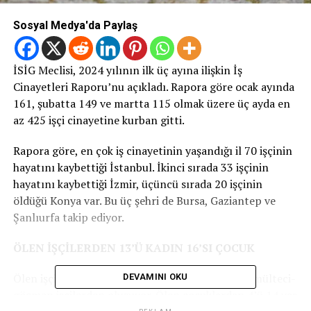
Sosyal Medya'da Paylaş
İSİG Meclisi, 2024 yılının ilk üç ayına ilişkin İş
Cinayetleri Raporu’nu açıkladı. Rapora göre ocak ayında
161, şubatta 149 ve martta 115 olmak üzere üç ayda en
az 425 işçi cinayetine kurban gitti.
Rapora göre, en çok iş cinayetinin yaşandığı il 70 işçinin
hayatını kaybettiği İstanbul. İkinci sırada 33 işçinin
hayatını kaybettiği İzmir, üçüncü sırada 20 işçinin
öldüğü Konya var. Bu üç şehri de Bursa, Gaziantep ve
Şanlıurfa takip ediyor.
ÖLEN İŞÇİLERDEN 13’Ü KADIN 16’SI ÇOCUK
Ölen işçilerin 13’ü kadın, 16’sı çocuk ve dokuzu mülteci-
DEVAMINI OKU
göçmen işçilerden oluşuyor. Ölen çocuklardan 4’ü 14 yaş