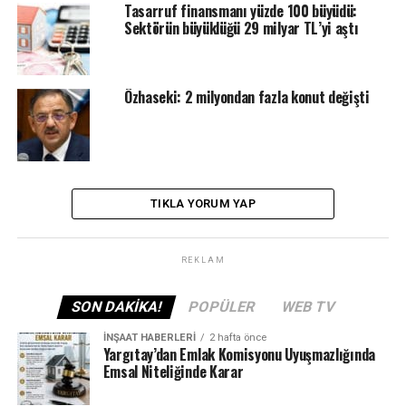
Tasarruf finansmanı yüzde 100 büyüdü:
Sektörün büyüklüğü 29 milyar TL’yi aştı
Özhaseki: 2 milyondan fazla konut değişti
TIKLA YORUM YAP
REKLAM
SON DAKIKA!
POPÜLER
WEB TV
İNŞAAT HABERLERI
2 hafta önce
Yargıtay’dan Emlak Komisyonu Uyuşmazlığında
Emsal Niteliğinde Karar