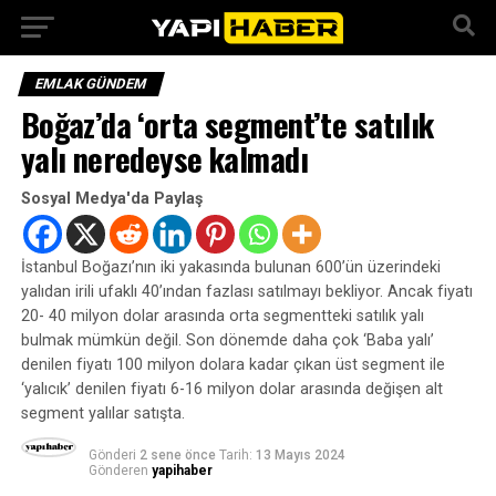
EMLAK GÜNDEM
Boğaz’da ‘orta segment’te satılık
yalı neredeyse kalmadı
Sosyal Medya'da Paylaş
İstanbul Boğazı’nın iki yakasında bulunan 600’ün üzerindeki
yalıdan irili ufaklı 40’ından fazlası satılmayı bekliyor. Ancak fiyatı
20- 40 milyon dolar arasında orta segmentteki satılık yalı
bulmak mümkün değil. Son dönemde daha çok ‘Baba yalı’
denilen fiyatı 100 milyon dolara kadar çıkan üst segment ile
‘yalıcık’ denilen fiyatı 6-16 milyon dolar arasında değişen alt
segment yalılar satışta.
Gönderi
2 sene önce
Tarih:
13 Mayıs 2024
Gönderen
yapihaber