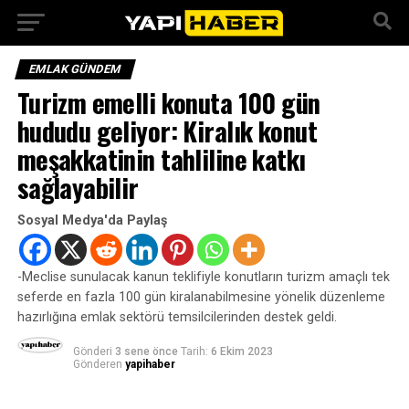
EMLAK GÜNDEM
Turizm emelli konuta 100 gün
hududu geliyor: Kiralık konut
meşakkatinin tahliline katkı
sağlayabilir
Sosyal Medya'da Paylaş
-Meclise sunulacak kanun teklifiyle konutların turizm amaçlı tek
seferde en fazla 100 gün kiralanabilmesine yönelik düzenleme
hazırlığına emlak sektörü temsilcilerinden destek geldi.
Gönderi
3 sene önce
Tarih:
6 Ekim 2023
Gönderen
yapihaber