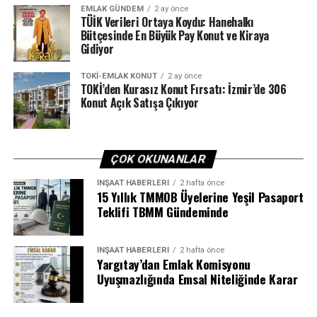
EMLAK GÜNDEM
2 ay önce
dönemde kısa zamanlı kiralamaların zorluğu artırdığını
TÜİK Verileri Ortaya Koydu: Hanehalkı
dile getiren Akdoğan, şöyle devam etti:
Bütçesinde En Büyük Pay Konut ve Kiraya
Gidiyor
“Bir düzenleme olmadığı için kayıt dışılık da söz
TOKI-EMLAK KONUT
2 ay önce
konusuydu. İçişleri Bakanlığı tarafından bu konu
TOKİ’den Kurasız Konut Fırsatı: İzmir’de 306
güvenlik nedeniyle önemseniyor. Kültür ve Turizm
Konut Açık Satışa Çıkıyor
Bakanlığı tarafından bir haksız rekabet olmaması için
belirli sertifikasyon programlarına dahil edilmesi
gerektiği belirtildi. Ticaret Bakanlığı da buradaki ticaret
ÇOK OKUNANLAR
açısından konuyu ele alıyordu. İnşallah güzel bir
düzenleme olur. Çünkü hem güvenlik açısından sıkıntı
İNŞAAT HABERLERI
2 hafta önce
15 Yıllık TMMOB Üyelerine Yeşil Pasaport
yaşanmaması hem kayıt dışının önüne geçilmesi hem
Teklifi TBMM Gündeminde
vergi kaybının önlenmesi hem de turizm tarafında
haksız rekabetin ortadan kaldırılması açısından çok
önemli bir düzenleme ve ülkemiz adına bunlar önemli
İNŞAAT HABERLERI
2 hafta önce
Yargıtay’dan Emlak Komisyonu
unsurlar.”
Uyuşmazlığında Emsal Niteliğinde Karar
“Kiralık konut tarafında arzı artırabilir”