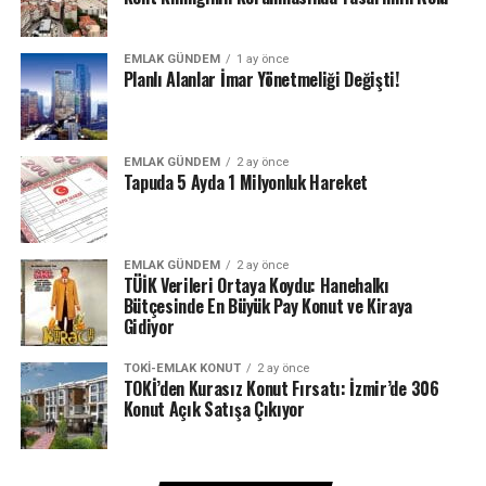
bekleniyor.
Günlük ev kiralamalarının, toplam konaklama
EMLAK GÜNDEM
1 ay önce
içerisindeki oranının bu yıl yüzde 14,6 olarak
Planlı Alanlar İmar Yönetmeliği Değişti!
gerçekleşeceği ve bu oranın 2027’de yüzde 15,5’e
çıkacağı tahmin ediliyor.
EMLAK GÜNDEM
2 ay önce
2023 Mart ayı itibarıyla günlük kiralık ev pazarına ilişkin
Tapuda 5 Ayda 1 Milyonluk Hareket
arz rakamları incelendiğinde, Amerika Birleşik Devletleri
1 milyon 419 bin 52 evle bu pazarda birinci sırada yer
alıyor.
EMLAK GÜNDEM
2 ay önce
TÜİK Verileri Ortaya Koydu: Hanehalkı
ABD’yi 806 bin 138 evle Fransa, 564 bin 138 evle İtalya,
Bütçesinde En Büyük Pay Konut ve Kiraya
427 bin 971 evle Brezilya, 405 bin 113 evle İspanya takip
Gidiyor
ediyor.
TOKI-EMLAK KONUT
2 ay önce
TOKİ’den Kurasız Konut Fırsatı: İzmir’de 306
Türkiye’de arzda birinci, rezervasyonda ikinci sırada
Konut Açık Satışa Çıkıyor
Günlük kiralık 110 bin 857 ev bulunan Türkiye ise
14’üncü sırada yer aldı.