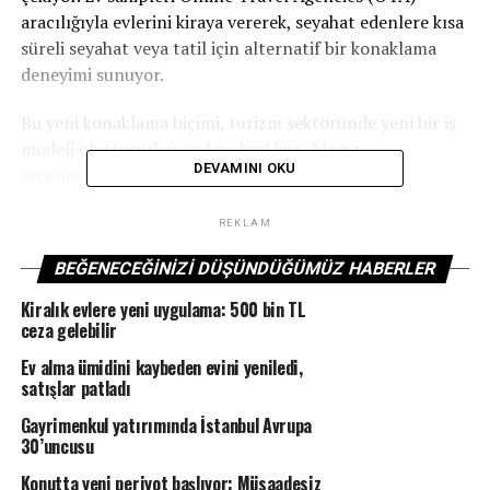
aracılığıyla evlerini kiraya vererek, seyahat edenlere kısa
süreli seyahat veya tatil için alternatif bir konaklama
deneyimi sunuyor.
Bu yeni konaklama biçimi, turizm sektöründe yeni bir iş
modeli oluştururken geleneksel konaklama
DEVAMINI OKU
seçenekleriyle rekabet ediyor.
Kovid 19 salgınıyla günlük kiralık ev talebi arttı
REKLAM
BEĞENECEĞINIZI DÜŞÜNDÜĞÜMÜZ HABERLER
Kovid-19 salgını döneminde kısıtlamaların kalkmaya
başlamasıyla günlük kiralama talebinde önceki yıllara
Kiralık evlere yeni uygulama: 500 bin TL
oranla artış yaşanırken, artan sağlık ve temizlik
ceza gelebilir
endişeleriyle otel konaklamalarının yerine daha izole,
Ev alma ümidini kaybeden evini yeniledi,
bağımsız ve özel konaklama seçenekleri tercih edilmeye
satışlar patladı
başlandı.
Gayrimenkul yatırımında İstanbul Avrupa
30’uncusu
2012’de toplam konaklama pazarının yaklaşık yüzde
7’sini karşılayan günübirlik kiralık talebi, 2019’da
Konutta yeni periyot başlıyor: Müsaadesiz