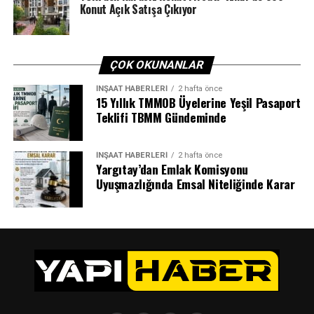
Konut Açık Satışa Çıkıyor
SONRAKI
Konut Piyasasında Bahar Havası: Faiz İndirimiyle Talep
Artacak
ÇOK OKUNANLAR
ÖNCEKI
Dublörle Arazi Vurgunu Önlendi: Tapu Memuru Fark Etti
İNŞAAT HABERLERI
2 hafta önce
15 Yıllık TMMOB Üyelerine Yeşil Pasaport
Teklifi TBMM Gündeminde
İNŞAAT HABERLERI
2 hafta önce
Yargıtay’dan Emlak Komisyonu
Uyuşmazlığında Emsal Niteliğinde Karar