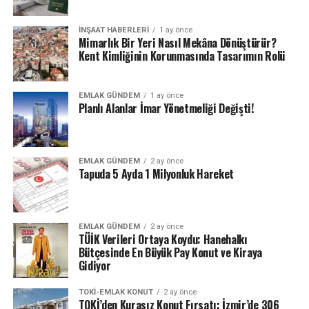
Kadar?
İNŞAAT HABERLERI
1 ay önce
Haziran ayı sonunda açıklanan bu verilere göre,
Mimarlık Bir Yeri Nasıl Mekâna Dönüştürür?
Temmuz 2025’te kira sözleşmesini yenileyen
Kent Kimliğinin Korunmasında Tasarımın Rolü
kiracılar için azami zam oranı %45,80
olarak
belirlendi. Bu oran, 12 aylık TÜFE ortalamasına
EMLAK GÜNDEM
1 ay önce
dayanıyor ve kanunen bu oranın üzerine çıkılması
Planlı Alanlar İmar Yönetmeliği Değişti!
mümkün değil.
Kira Zamları Artık Sıkı Takip Ediliyor
EMLAK GÜNDEM
2 ay önce
Tapuda 5 Ayda 1 Milyonluk Hareket
Son yıllarda hızla yükselen kira fiyatları, kiracılar ve ev
sahipleri arasında sık sık anlaşmazlıklara neden oluyor.
Bu nedenle
yasalarla belirlenen üst sınır
, hem kira
EMLAK GÜNDEM
2 ay önce
piyasasında denge sağlıyor hem de hukuki
TÜİK Verileri Ortaya Koydu: Hanehalkı
anlaşmazlıkların önüne geçiyor.
Bütçesinde En Büyük Pay Konut ve Kiraya
Gidiyor
TOKI-EMLAK KONUT
2 ay önce
ETIKETLER
MANSET
TEMMUZ 2025 KIRA ARTIŞ ORANI
TOKİ’den Kurasız Konut Fırsatı: İzmir’de 306