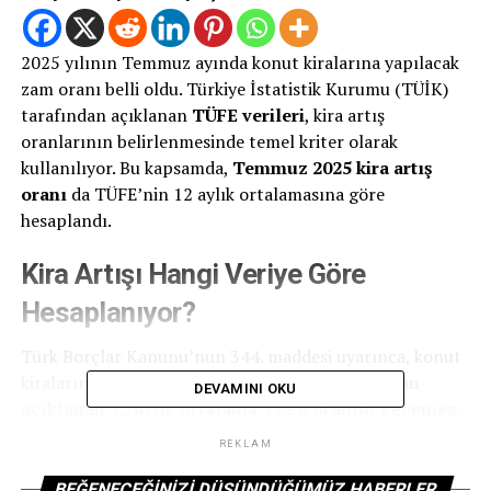
2025 yılının Temmuz ayında konut kiralarına yapılacak
zam oranı belli oldu. Türkiye İstatistik Kurumu (TÜİK)
tarafından açıklanan
TÜFE verileri
, kira artış
oranlarının belirlenmesinde temel kriter olarak
kullanılıyor. Bu kapsamda,
Temmuz 2025 kira artış
oranı
da TÜFE’nin 12 aylık ortalamasına göre
hesaplandı.
Kira Artışı Hangi Veriye Göre
Hesaplanıyor?
Türk Borçlar Kanunu’nun 344. maddesi uyarınca, konut
kiralarında yapılacak zam oranı,
TÜİK tarafından
DEVAMINI OKU
açıklanan 12 aylık ortalama TÜFE oranını geçemez
.
Bu yasal düzenleme sayesinde hem kiracıların hem de ev
REKLAM
sahiplerinin hakları korunmuş oluyor.
BEĞENECEĞINIZI DÜŞÜNDÜĞÜMÜZ HABERLER