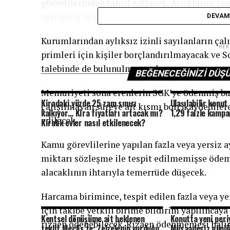
görevlilerinden tahsil edilecek. Aylıklarını t
ayrılanlar için peşin ödenmiş aylığın çalışılma
DEVAM
Kurumlarından aylıksız izinli sayılanların çal
RE
primleri için kişiler borçlandırılmayacak ve
talebinde de bulunulmayacak.
BEĞENECEĞINIZI DÜ
Memuriyeti sona erenlerin SGK’ye ödenmiş bul
Kiradaki yüzde 25 zam sınırı
Ulaşılabilir konut 
çalışılmayan süreye ait kısmı borç kaydedilere
kalkıyor… Kira fiyatları artacak mı?
1,29 faizle kampa
edilecek.
Kiralık evler nasıl etkilenecek?
Kamu görevlilerine yapılan fazla veya yersiz 
miktarı sözleşme ile tespit edilmemişse ödeme
alacaklının ihtarıyla temerrüde düşecek.
Harcama birimince, tespit edilen fazla veya ye
için takibe yetkili birime bildirim yapılıncay
Kentsel dönüşüme ait beklenen
Konutta yeni peri
rızaen ödenebilecek. Rızaen ödenmemesi halin
teklif Meclis’te: Zelzelenin vurduğu
Müsaadesiz günlü