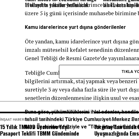
istinaden takibe yetkili birimce alacak takip 
11 vilayette yıkımlar hızlanacak
bin TL ceza kesil
üzere 5 iş günü içerisinde muhasebe birimine b
Kamu idarelerince yurt dışına gönderilenler
​​​​​​​Öte yandan, kamu idarelerince yurt dışına
imzalı müteselsil kefalet senedinin düzenle
Genel Tebliği de Resmi Gazete’de yayımlanarak
Tebliğle Cumhurbaşkanlığı kararnamelerine gö
TIKLA Y
bilgilerini artırmak, staj yapmak veya benzeri
suretiyle 3 ay veya daha fazla süre ile yurt d
senetlerin düzenlenmesine ilişkin usul ve esas
Buna göre, yükümlülüklerini ihlal edenler, kendil
tahsil tarihindeki Türkiye Cumhuriyet Merkez Ban
İNŞAAT HABERLERI
2 hafta önce
İNŞAAT HABERLERI
2 haf
15 Yıllık TMMOB Üyelerine Yeşil
Yargıtay’dan Emlak
kuru üzerinden, faiziyle ve “Türk lirası” cinsind
Pasaport Teklifi TBMM Gündeminde
Uyuşmazlığında Emsa