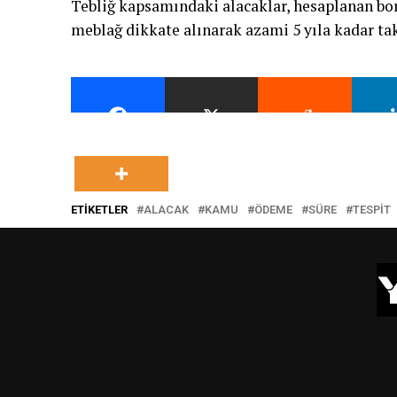
Tebliğ kapsamındaki alacaklar, hesaplanan bor
meblağ dikkate alınarak azami 5 yıla kadar tak
ETIKETLER
ALACAK
KAMU
ÖDEME
SÜRE
TESPIT
ÖNCEKI
Konut sektöründe satış problemleri
artıyor