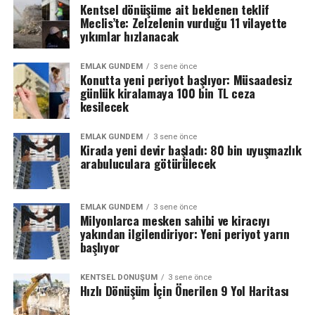
Kentsel dönüşüme ait beklenen teklif
Meclis’te: Zelzelenin vurduğu 11 vilayette
yıkımlar hızlanacak
EMLAK GÜNDEM
3 sene önce
Konutta yeni periyot başlıyor: Müsaadesiz
günlük kiralamaya 100 bin TL ceza
kesilecek
EMLAK GÜNDEM
3 sene önce
Kirada yeni devir başladı: 80 bin uyuşmazlık
arabuluculara götürülecek
EMLAK GÜNDEM
3 sene önce
Milyonlarca mesken sahibi ve kiracıyı
yakından ilgilendiriyor: Yeni periyot yarın
başlıyor
KENTSEL DÖNÜŞÜM
3 sene önce
Hızlı Dönüşüm İçin Önerilen 9 Yol Haritası