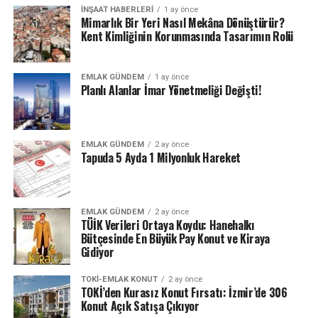
İNŞAAT HABERLERI
1 ay önce
Mimarlık Bir Yeri Nasıl Mekâna Dönüştürür?
Kent Kimliğinin Korunmasında Tasarımın Rolü
EMLAK GÜNDEM
1 ay önce
Planlı Alanlar İmar Yönetmeliği Değişti!
EMLAK GÜNDEM
2 ay önce
Tapuda 5 Ayda 1 Milyonluk Hareket
EMLAK GÜNDEM
2 ay önce
TÜİK Verileri Ortaya Koydu: Hanehalkı
Bütçesinde En Büyük Pay Konut ve Kiraya
Gidiyor
TOKI-EMLAK KONUT
2 ay önce
TOKİ’den Kurasız Konut Fırsatı: İzmir’de 306
Konut Açık Satışa Çıkıyor