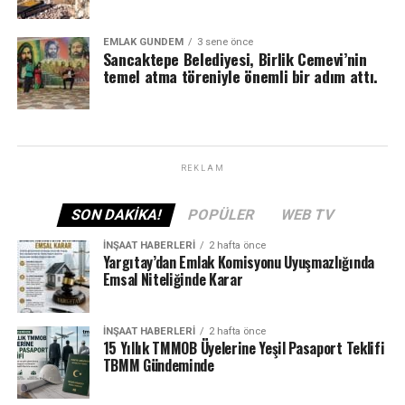
EMLAK GÜNDEM
3 sene önce
Sancaktepe Belediyesi, Birlik Cemevi’nin
temel atma töreniyle önemli bir adım attı.
REKLAM
SON DAKIKA!
POPÜLER
WEB TV
İNŞAAT HABERLERI
2 hafta önce
Yargıtay’dan Emlak Komisyonu Uyuşmazlığında
Emsal Niteliğinde Karar
İNŞAAT HABERLERI
2 hafta önce
15 Yıllık TMMOB Üyelerine Yeşil Pasaport Teklifi
TBMM Gündeminde