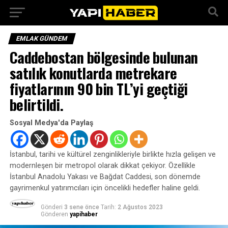
EMLAK GÜNDEM
Caddebostan bölgesinde bulunan
satılık konutlarda metrekare
fiyatlarının 90 bin TL’yi geçtiği
belirtildi.
Sosyal Medya'da Paylaş
İstanbul, tarihi ve kültürel zenginlikleriyle birlikte hızla gelişen ve
modernleşen bir metropol olarak dikkat çekiyor. Özellikle
İstanbul Anadolu Yakası ve Bağdat Caddesi, son dönemde
gayrimenkul yatırımcıları için öncelikli hedefler haline geldi.
Gönderi
3 sene önce
Tarih:
2 Ağustos 2023
Gönderen
yapihaber