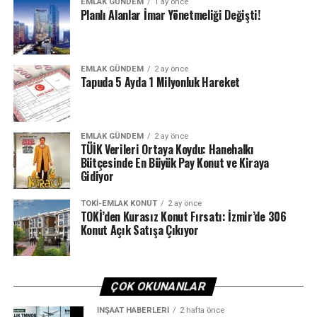
EMLAK GÜNDEM
1 ay önce
Planlı Alanlar İmar Yönetmeliği Değişti!
EMLAK GÜNDEM
2 ay önce
Tapuda 5 Ayda 1 Milyonluk Hareket
EMLAK GÜNDEM
2 ay önce
TÜİK Verileri Ortaya Koydu: Hanehalkı
Bütçesinde En Büyük Pay Konut ve Kiraya
Gidiyor
TOKI-EMLAK KONUT
2 ay önce
TOKİ’den Kurasız Konut Fırsatı: İzmir’de 306
Konut Açık Satışa Çıkıyor
ÇOK OKUNANLAR
İNŞAAT HABERLERI
2 hafta önce