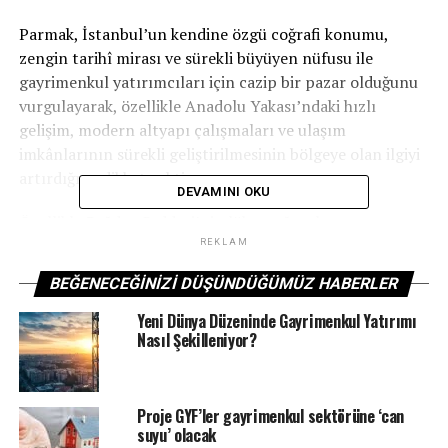
Parmak, İstanbul’un kendine özgü coğrafi konumu,
zengin tarihî mirası ve sürekli büyüyen nüfusu ile
gayrimenkul yatırımcıları için cazip bir pazar olduğunu
vurgulayarak, özellikle Anadolu Yakası’ndaki hızlı
gelişim, modern altyapı çalışmaları ve ulaşım
imkânlarının sürekli geliştirilmesinin bölgeye olan ilgiyi
artırdığına dikkat çekti.
DEVAMINI OKU
Özellikle Bağdat Caddesi’nin lüks mağazaları,
restoranları, kafeleri ve yeşil alanları ile bilinen prestijli
REKLAM
bir bölge olduğunu ifade eden Parmak, bu bölgede yaşam
BEĞENECEĞINIZI DÜŞÜNDÜĞÜMÜZ HABERLER
kalitesinin yüksek olmasının yatırımcıları çektiğini
belirtti. Aynı şekilde Anadolu Yakası’nın diğer
Yeni Dünya Düzeninde Gayrimenkul Yatırımı
Nasıl Şekilleniyor?
semtlerinde de benzer bir ilginin arttığını ve kentsel
dönüşümün hız kazanmasıyla birlikte modern konut
projelerinin bu bölgelerde yoğun bir şekilde
geliştirildiğini söyledi.
Proje GYF’ler gayrimenkul sektörüne ‘can
suyu’ olacak