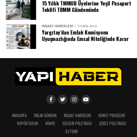
15 Yıllık TMMOB Üyelerine Yeşil Pasaport
Teklifi TBMM Gündeminde
İNŞAAT HABERLERI
2 hafta önce
Yargıtay’dan Emlak Komisyonu
Uyuşmazlığında Emsal Niteliğinde Karar
ANASAYFA
EMLAK GÜNDEM
İNŞAAT HABERLERI
KONUT PROJELERI
ROPÖRTAJLAR
KÜNYE
GIZLILIK POLITIKASI
ÇEREZ POLITIKASI
İLETIŞIM