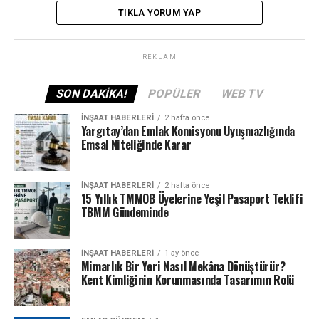
bölgeyi detaylı şekilde araştırmalarını, yatırım
TIKLA YORUM YAP
yapacakları gayrimenkulün kira getirisi ve geri dönüş
süresini hesaplamalarını, finansal durumlarını ve
yatırım hedeflerini göz önünde bulundurarak riskleri
REKLAM
minimize etmeye çalışmalarını önerdi. Aynı zamanda
uzun vadeli bir perspektifle plan yapmanın yatırımın
SON DAKIKA!
POPÜLER
WEB TV
getirisinden en iyi şekilde yararlanmak açısından önemli
İNŞAAT HABERLERI
2 hafta önce
olduğunu belirtti.
Yargıtay’dan Emlak Komisyonu Uyuşmazlığında
Emsal Niteliğinde Karar
ETIKETLER
BÖLGE
GAYRIMENKUL
İLGI
YATIRIM
İNŞAAT HABERLERI
2 hafta önce
YATIRIMCI
15 Yıllık TMMOB Üyelerine Yeşil Pasaport Teklifi
TBMM Gündeminde
SONRAKI
Kiralık evlerin sayısı azalmaya başladığı için seçenekler
de daralmakta!
İNŞAAT HABERLERI
1 ay önce
Mimarlık Bir Yeri Nasıl Mekâna Dönüştürür?
ÖNCEKI
Kent Kimliğinin Korunmasında Tasarımın Rolü
Haziran ayında ABD’de inşaat harcamaları yükseldi.