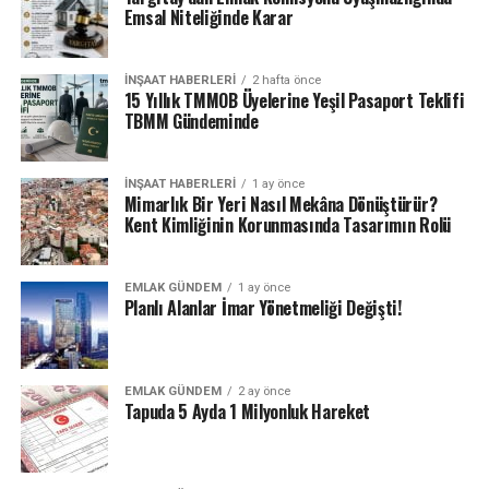
Emsal Niteliğinde Karar
ÖNCEKI
Işıklar Şirketleri, ilk inşaat yatırımını Bartın, Türkiye ve
Sofya, Bulgaristan bölgelerine yönlendirmeye
İNŞAAT HABERLERI
2 hafta önce
hazırlanıyor.
15 Yıllık TMMOB Üyelerine Yeşil Pasaport Teklifi
TBMM Gündeminde
İNŞAAT HABERLERI
1 ay önce
Mimarlık Bir Yeri Nasıl Mekâna Dönüştürür?
Kent Kimliğinin Korunmasında Tasarımın Rolü
EMLAK GÜNDEM
1 ay önce
Planlı Alanlar İmar Yönetmeliği Değişti!
EMLAK GÜNDEM
2 ay önce
Tapuda 5 Ayda 1 Milyonluk Hareket