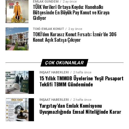
EMLAK GÜNDEM
2 ay önce
TÜİK Verileri Ortaya Koydu: Hanehalkı
Bütçesinde En Büyük Pay Konut ve Kiraya
Gidiyor
TOKI-EMLAK KONUT
2 ay önce
TOKİ’den Kurasız Konut Fırsatı: İzmir’de 306
Konut Açık Satışa Çıkıyor
ÇOK OKUNANLAR
İNŞAAT HABERLERI
2 hafta önce
15 Yıllık TMMOB Üyelerine Yeşil Pasaport
Teklifi TBMM Gündeminde
İNŞAAT HABERLERI
2 hafta önce
Yargıtay’dan Emlak Komisyonu
Uyuşmazlığında Emsal Niteliğinde Karar