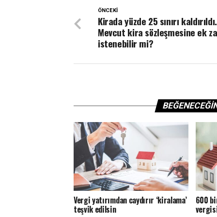
ÖNCEKI
Kirada yüzde 25 sınırı kaldırıld
Mevcut kira sözleşmesine ek z
istenebilir mi?
BEĞENECEĞI
Vergi yatırımdan caydırır ‘kiralama’
600 bi
teşvik edilsin
vergis