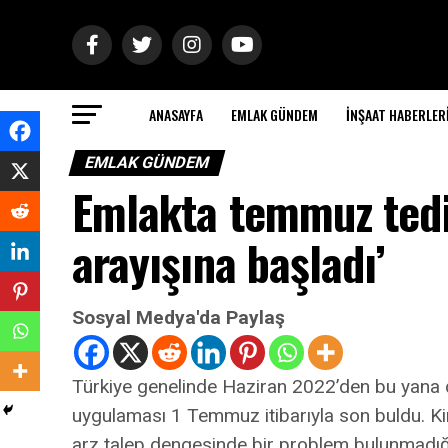
ANASAYFA
EMLAK GÜNDEM
İNŞAAT HABERLER
EMLAK GÜNDEM
Emlakta temmuz tedirg
arayışına başladı’
Sosyal Medya'da Paylaş
Türkiye genelinde Haziran 2022’den bu yana d
uygulaması 1 Temmuz itibarıyla son buldu. Kir
arz talep dengesinde bir problem bulunmadığın