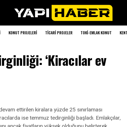
I
KONUT PROJELERI
TICARI PROJELER
TOKI-EMLAK KONUT
KEN
inliği: ‘Kiracılar ev
evam ettirilen kiralara yüzde 25 sınırlaması
acılarda ise temmuz tedirginliği başladı. Emlakçılar,
ı ancak fiyatların yüksek olduğunu belirterek,