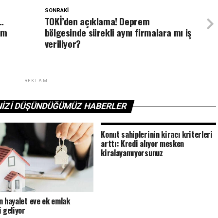
SONRAKI
ı…
TOKİ’den açıklama! Deprem
am
bölgesinde sürekli aynı firmalara mı iş
veriliyor?
REKLAM
NIZI DÜŞÜNDÜĞÜMÜZ HABERLER
Konut sahiplerinin kiracı kriterleri
arttı: Kredi alıyor mesken
kiralayamıyorsunuz
n hayalet eve ek emlak
i geliyor