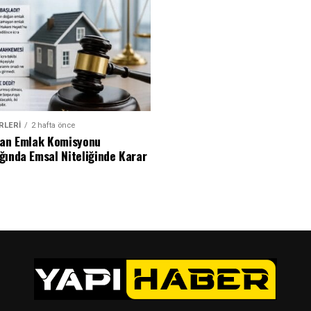
RLERI
2 hafta önce
dan Emlak Komisyonu
ğında Emsal Niteliğinde Karar