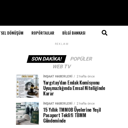
TSEL DÖNÜŞÜM
ROPÖRTAJLAR
BILGI BANKASI
REKLAM
SON DAKIKA!
POPÜLER
WEB TV
İNŞAAT HABERLERI
2 hafta önce
Yargıtay’dan Emlak Komisyonu
Uyuşmazlığında Emsal Niteliğinde
Karar
İNŞAAT HABERLERI
2 hafta önce
15 Yıllık TMMOB Üyelerine Yeşil
Pasaport Teklifi TBMM
Gündeminde