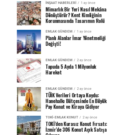
İNŞAAT HABERLERI
1 ay önce
Mimarlık Bir Yeri Nasıl Mekâna
Dönüştürür? Kent Kimliğinin
Korunmasında Tasarımın Rolü
EMLAK GÜNDEM
1 ay önce
Planlı Alanlar İmar Yönetmeliği
Değişti!
EMLAK GÜNDEM
2 ay önce
Tapuda 5 Ayda 1 Milyonluk
Hareket
EMLAK GÜNDEM
2 ay önce
TÜİK Verileri Ortaya Koydu:
Hanehalkı Bütçesinde En Büyük
Pay Konut ve Kiraya Gidiyor
TOKI-EMLAK KONUT
2 ay önce
TOKİ’den Kurasız Konut Fırsatı:
İzmir’de 306 Konut Açık Satışa