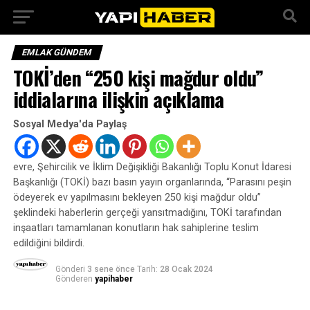
EMLAK GÜNDEM
TOKİ’den “250 kişi mağdur oldu”
iddialarına ilişkin açıklama
Sosyal Medya'da Paylaş
evre, Şehircilik ve İklim Değişikliği Bakanlığı Toplu Konut İdaresi
Başkanlığı (TOKİ) bazı basın yayın organlarında, “Parasını peşin
ödeyerek ev yapılmasını bekleyen 250 kişi mağdur oldu”
şeklindeki haberlerin gerçeği yansıtmadığını, TOKİ tarafından
inşaatları tamamlanan konutların hak sahiplerine teslim
edildiğini bildirdi.
Gönderi
3 sene önce
Tarih:
28 Ocak 2024
Gönderen
yapihaber