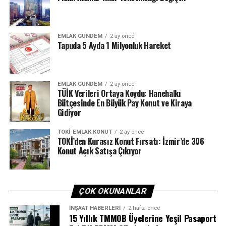
Konut talebi doğru fiyatla buluşamıyor
EMLAK GÜNDEM
2 ay önce
Tapuda 5 Ayda 1 Milyonluk Hareket
EMLAK GÜNDEM
2 ay önce
TÜİK Verileri Ortaya Koydu: Hanehalkı
Bütçesinde En Büyük Pay Konut ve Kiraya
Gidiyor
TOKI-EMLAK KONUT
2 ay önce
TOKİ’den Kurasız Konut Fırsatı: İzmir’de 306
Konut Açık Satışa Çıkıyor
ÇOK OKUNANLAR
İNŞAAT HABERLERI
2 hafta önce
15 Yıllık TMMOB Üyelerine Yeşil Pasaport