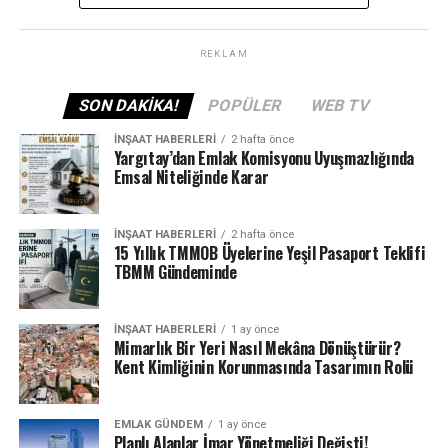
çözüme kavuşturulmuş olduğundan ne Bakanlığımızın
ne de idaremizin hak sahiplerini mağdur etmesi söz
konusu değildir.”
REKLAM
Açıklamada, konunun tarafı olmayan TOKİ hakkında
SON DAKIKA!
POPÜLER
WEB TV
kamuoyunun önyargılı ve dayanaksız bilgilerle yanlış
İNŞAAT HABERLERI
2 hafta önce
düşüncelere sevk edilmesi ve kurumların töhmet altında
Yargıtay’dan Emlak Komisyonu Uyuşmazlığında
bırakılmasının doğru olmadığı vurgulanarak,
Emsal Niteliğinde Karar
“Gerçeklerden uzak ve araştırmadan haber yapanlar
hakkında tüm yasal haklarımızı etkin bir şekilde
İNŞAAT HABERLERI
2 hafta önce
kullanacağımızı da dikkatlerinize sunarız.” ifadesine yer
15 Yıllık TMMOB Üyelerine Yeşil Pasaport Teklifi
verildi.
TBMM Gündeminde
İNŞAAT HABERLERI
1 ay önce
ETIKETLER
ALAN
BAKANLIĞIMIZ
HAK
TARAFINDAN
Mimarlık Bir Yeri Nasıl Mekâna Dönüştürür?
TOKİ
Kent Kimliğinin Korunmasında Tasarımın Rolü
SONRAKI
Fabrikadan halka 3 ayda anahtar teslim çelik konut
EMLAK GÜNDEM
1 ay önce
Planlı Alanlar İmar Yönetmeliği Değişti!
ÖNCEKI