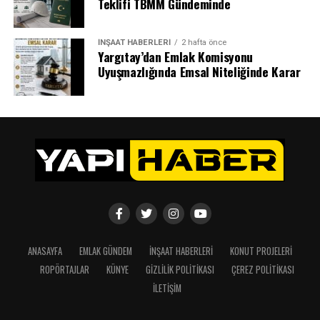
Teklifi TBMM Gündeminde
İNŞAAT HABERLERI
2 hafta önce
Yargıtay’dan Emlak Komisyonu
Uyuşmazlığında Emsal Niteliğinde Karar
ANASAYFA
EMLAK GÜNDEM
İNŞAAT HABERLERI
KONUT PROJELERI
ROPÖRTAJLAR
KÜNYE
GIZLILIK POLITIKASI
ÇEREZ POLITIKASI
İLETIŞIM