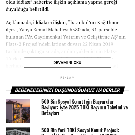
oldu iddiası” haberine ilişkin açıklama yapma gereği
duyulduğu belirtildi.
Açıklamada, iddialara ilişkin, “İstanbul’un Kağıthane
ilçesi, Yahya Kemal Mahallesi 6580 ada, 31 parselde
bulunan IVA Gayrimenkul Yatırım ve Geliştirme AŞ’nin
Flats-2 Projesi’ndeki istinat duvarı 22 Nisan 2019
tarihinde çöktüğü sırada, anılan yüklenicinin Flats-
1’deki inşaat seviyesi yüzde 85 iken, Flats-2’de ise
DEVAMINI OKU
herhangi bir inşai faaliyete başlanılmamıştır. İstinat
duvarının çökmesinden etkilenen alanla birlikte 3,39
REKLAM
hektarlık alan, Çevre Şehircilik ve İklim Değişikliği
Bakanlığımız tarafından resen kentsel dönüşüm
BEĞENECEĞINIZI DÜŞÜNDÜĞÜMÜZ HABERLER
uygulama alanı olarak belirlenmiştir.” bilgisi paylaşıldı.
500 Bin Sosyal Konut İçin Başvurular
Başlıyor: İşte 2025 TOKİ Başvuru Takvimi ve
Bakanlıkça 6306 Sayılı Afet Riski Altındaki Alanların
Detayları
Dönüştürülmesi Hakkında Kanun uyarınca kentsel
dönüşüm uygulama alanı içinde kalan arsa sahiplerinin,
hak sahibi olarak kabul edildiği belirtilen açıklamada,
500 Bin Yeni TOKİ Sosyal Konut Projesi: