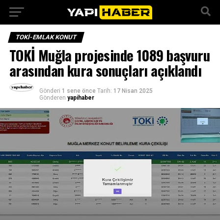
TOKI-EMLAK KONUT
TOKİ Muğla projesinde 1089 başvuru
arasından kura sonuçları açıklandı
Gönderi
1 sene önce
Tarih:
17 Nisan 2025
Gönderen
yapihaber