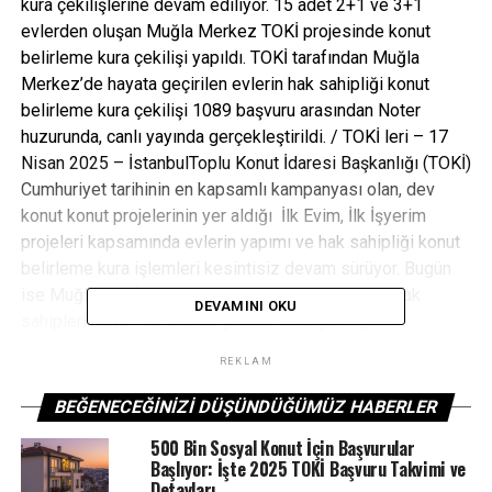
kura çekilişlerine devam ediliyor. 15 adet 2+1 ve 3+1
evlerden oluşan Muğla Merkez TOKİ projesinde konut
belirleme kura çekilişi yapıldı. TOKİ tarafından Muğla
Merkez’de hayata geçirilen evlerin hak sahipliği konut
belirleme kura çekilişi 1089 başvuru arasından Noter
huzurunda, canlı yayında gerçekleştirildi. / TOKİ leri – 17
Nisan 2025 – İstanbulToplu Konut İdaresi Başkanlığı (TOKİ)
Cumhuriyet tarihinin en kapsamlı kampanyası olan, dev
konut konut projelerinin yer aldığı İlk Evim, İlk İşyerim
projeleri kapsamında evlerin yapımı ve hak sahipliği konut
belirleme kura işlemleri kesintisiz devam sürüyor. Bugün
ise Muğla TOKİ konut projesinde yer alan evlerin hak
DEVAMINI OKU
sahipleri Noter huzurunda çekilen kura çekilişinde
belirlendi.Muğla TOKİ kurasına katılan başvuru sahipleri için
REKLAM
konutlar Noter huzurunda, YouTube canlı yayınında
belirlenmiş oldu. TOKİ kura sonuçları isim sorgulama
BEĞENECEĞINIZI DÜŞÜNDÜĞÜMÜZ HABERLER
ekranı TOKİ resmi web sitesi ve e-devlet üzerinden
500 Bin Sosyal Konut İçin Başvurular
öğrenilebilir.
TOKİ MUĞLA MERKEZ KURA SONUÇLARI
Başlıyor: İşte 2025 TOKİ Başvuru Takvimi ve
CANLI YAYIN
Detayları