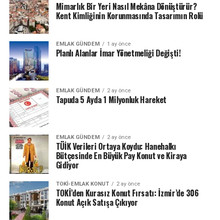
Mimarlık Bir Yeri Nasıl Mekâna Dönüştürür?
Kent Kimliğinin Korunmasında Tasarımın Rolü
EMLAK GÜNDEM
1 ay önce
Planlı Alanlar İmar Yönetmeliği Değişti!
EMLAK GÜNDEM
2 ay önce
Tapuda 5 Ayda 1 Milyonluk Hareket
EMLAK GÜNDEM
2 ay önce
TÜİK Verileri Ortaya Koydu: Hanehalkı
Bütçesinde En Büyük Pay Konut ve Kiraya
Gidiyor
TOKI-EMLAK KONUT
2 ay önce
TOKİ’den Kurasız Konut Fırsatı: İzmir’de 306
Konut Açık Satışa Çıkıyor