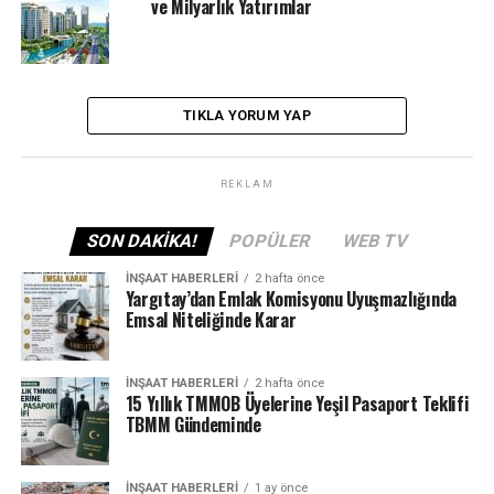
ve Milyarlık Yatırımlar
TIKLA YORUM YAP
REKLAM
SON DAKIKA!
POPÜLER
WEB TV
İNŞAAT HABERLERI
2 hafta önce
Yargıtay’dan Emlak Komisyonu Uyuşmazlığında
Emsal Niteliğinde Karar
İNŞAAT HABERLERI
2 hafta önce
15 Yıllık TMMOB Üyelerine Yeşil Pasaport Teklifi
TBMM Gündeminde
İNŞAAT HABERLERI
1 ay önce