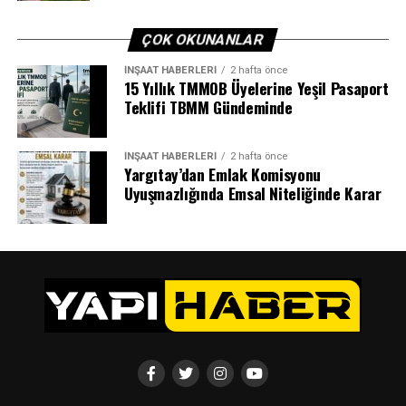
ÇOK OKUNANLAR
İNŞAAT HABERLERI
2 hafta önce
15 Yıllık TMMOB Üyelerine Yeşil Pasaport
Teklifi TBMM Gündeminde
İNŞAAT HABERLERI
2 hafta önce
Yargıtay’dan Emlak Komisyonu
Uyuşmazlığında Emsal Niteliğinde Karar