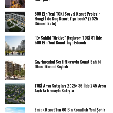
500 Bin Yeni TOKİ Sosyal Konut Projesi:
ETIKETLER
EMLAK KONUT
TOKİ
TOKI HABERLERI
Hangi İlde Kaç Konut Yapılacak? (2025
Güncel Liste)
SONRAKI
536 başvurulu TOKİ Konya Seydişehir konut kura çekilişi
sonuçları açıklandı
“Ev Sahibi Türkiye” Başlıyor: TOKİ 81 İlde
500 Bin Yeni Konut İnşa Edecek
ÖNCEKI
362 başvuru arasında TOKİ Artvin’de kura heyecanı
Gayrimenkul Sertifikasıyla Konut Sahibi
Olma Dönemi Başladı
TOKİ Arsa Satışları 2025: 36 İlde 245 Arsa
Açık Artırmayla Satışta
Emlak Konut’tan 60 Bin Konutluk Yeni Şehir