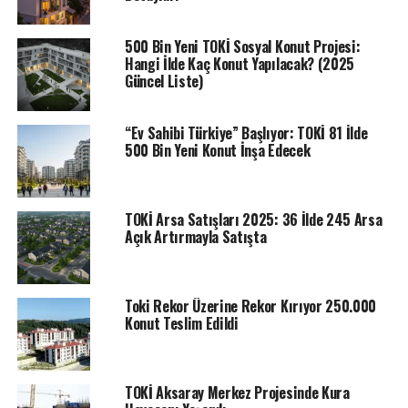
Mahallesi’nde 600 yıllık tarihi yapılarda dahil hiçbir yapı
zarar görmemişti. Harput Mahallesi Muhtarı Zülküf
500 Bin Yeni TOKİ Sosyal Konut Projesi:
Hangi İlde Kaç Konut Yapılacak? (2025
Demirpolat, Harput Mahallesinin eteklerine TOKİ
Güncel Liste)
tarafından 150 konut inşa edileceği duyurdu.
“KONUT YAPILABİLECEK YERLERİ TESPİT
“Ev Sahibi Türkiye” Başlıyor: TOKİ 81 İlde
500 Bin Yeni Konut İnşa Edecek
ETTİK”
Harput’ta yaşayan vatandaşların deprem korkusu
olmadığını ifade eden Harput Mahallesi Muhtarı Zülküf
TOKİ Arsa Satışları 2025: 36 İlde 245 Arsa
Açık Artırmayla Satışta
Demirpolat, “Çevre ve Şehircilik Bakanımız, İçişleri
Bakanımız, Elazığ Valimiz ve Elazığ Belediye Başkanımız
ile birlikte gelip buraları gezdik. Harput’un birçok
noktası gezdik. Yapılabilecek yerleri biz Çevre ve
Toki Rekor Üzerine Rekor Kırıyor 250.000
Konut Teslim Edildi
Şehircilik Bakanımıza gösterdik. Bu bölgeleri hazineye ait
olan yerleri tespit ettik, Çevre ve Şehircilik Bakanımıza
da arz ettik. Bu bölgelerde 3-4 kat yapılması için
kendilerinden arz ettik. Sayın bakanımızda bize bu
TOKİ Aksaray Merkez Projesinde Kura