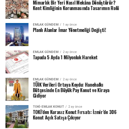
vardır. Biz ebetteki Elazığ’ı küçümsemiyoruz. Elâzığ
Mimarlık Bir Yeri Nasıl Mekâna Dönüştürür?
başımızın tacı. Ama atalarımız burada neden niçin
Kent Kimliğinin Korunmasında Tasarımın Rolü
yaşamış onu bir göz önünde bulunduralım” diye
konuştu.
EMLAK GÜNDEM
1 ay önce
Planlı Alanlar İmar Yönetmeliği Değişti!
ETIKETLER
150 KONUT
ELAZIĞ
FIYATLARI
HARPUT
NASIL SATIN ALABILIRIM
ÖDEME KOŞULLARI
TESLIM TARIHI
TOKİ
EMLAK GÜNDEM
2 ay önce
Tapuda 5 Ayda 1 Milyonluk Hareket
SONRAKI
TOKİ’DEN 344 TL TAKSİTLE 2+1, 858 TL TAKSİTLE 3+1
KONUTLAR
EMLAK GÜNDEM
2 ay önce
TÜİK Verileri Ortaya Koydu: Hanehalkı
ÖNCEKI
EMLAK KONUT’TAN, SIFIR PEŞİNATLA EV ALMA İMKANI
Bütçesinde En Büyük Pay Konut ve Kiraya
Gidiyor
TOKI-EMLAK KONUT
2 ay önce
TOKİ’den Kurasız Konut Fırsatı: İzmir’de 306
Konut Açık Satışa Çıkıyor