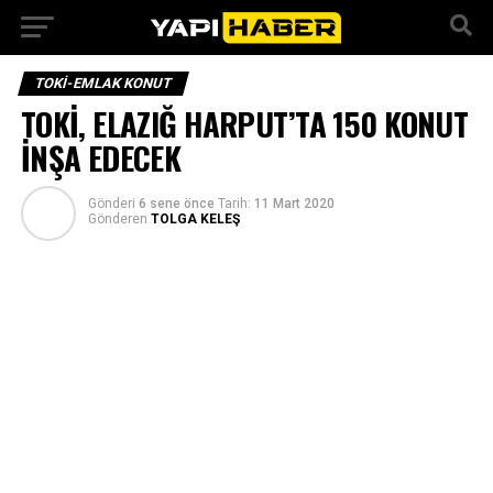
TOKI-EMLAK KONUT
TOKİ, ELAZIĞ HARPUT’TA 150 KONUT
İNŞA EDECEK
Gönderi
6 sene önce
Tarih:
11 Mart 2020
Gönderen
TOLGA KELEŞ