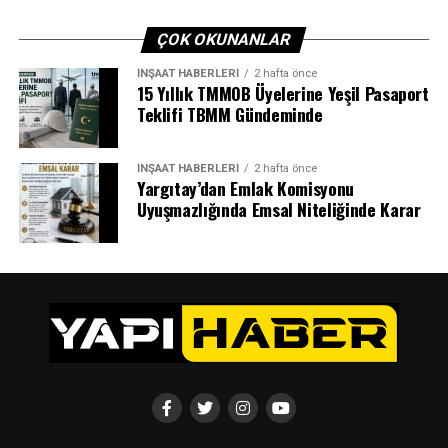
ÇOK OKUNANLAR
İNŞAAT HABERLERI
2 hafta önce
15 Yıllık TMMOB Üyelerine Yeşil Pasaport
Teklifi TBMM Gündeminde
İNŞAAT HABERLERI
2 hafta önce
Yargıtay’dan Emlak Komisyonu
Uyuşmazlığında Emsal Niteliğinde Karar