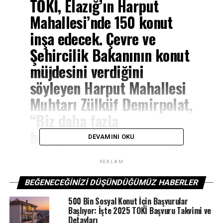
TOKİ, Elazığ’ın Harput
Mahallesi’nde 150 konut
inşa edecek. Çevre ve
Şehircilik Bakanının konut
müjdesini verdiğini
söyleyen Harput Mahallesi
Muhtarı Zülküf Demirpolat,
“Biz daha fazla
bekliyorduk. İki binin
DEVAMINI OKU
üzerinde ev bekliyorduk”
dedi.
REKLAM
BEĞENECEĞINIZI DÜŞÜNDÜĞÜMÜZ HABERLER
Elazığ’da 24 Ocak’ta meydana gelen 6.8 büyüklüğündeki
500 Bin Sosyal Konut İçin Başvurular
Başlıyor: İşte 2025 TOKİ Başvuru Takvimi ve
depremde şehrin birçok noktası etkilenirken, zemin
Detayları
yapısından dolayı merkez mahallelerden Harput