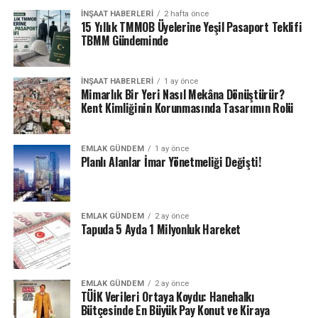
İNŞAAT HABERLERI
2 hafta önce
15 Yıllık TMMOB Üyelerine Yeşil Pasaport Teklifi
TBMM Gündeminde
İNŞAAT HABERLERI
1 ay önce
Mimarlık Bir Yeri Nasıl Mekâna Dönüştürür?
Kent Kimliğinin Korunmasında Tasarımın Rolü
EMLAK GÜNDEM
1 ay önce
Planlı Alanlar İmar Yönetmeliği Değişti!
EMLAK GÜNDEM
2 ay önce
Tapuda 5 Ayda 1 Milyonluk Hareket
EMLAK GÜNDEM
2 ay önce
TÜİK Verileri Ortaya Koydu: Hanehalkı
Bütçesinde En Büyük Pay Konut ve Kiraya