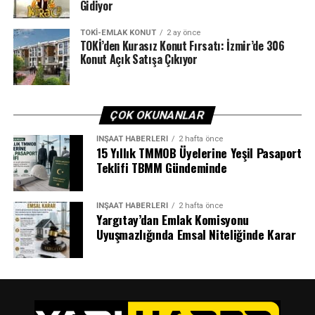
Gidiyor
TOKI-EMLAK KONUT
2 ay önce
TOKİ’den Kurasız Konut Fırsatı: İzmir’de 306
Konut Açık Satışa Çıkıyor
ÇOK OKUNANLAR
İNŞAAT HABERLERI
2 hafta önce
15 Yıllık TMMOB Üyelerine Yeşil Pasaport
Teklifi TBMM Gündeminde
İNŞAAT HABERLERI
2 hafta önce
Yargıtay’dan Emlak Komisyonu
Uyuşmazlığında Emsal Niteliğinde Karar