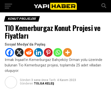
KONUT PROJELERI
TIO Kemerburgaz Konut Projesi ve
Fiyatları
Sosyal Medya'da Paylaş
Irmak İnşaat’ın Kemerburgaz Bahçeköy Orman yolu üzerinde
bulunan Tio Kemerburgaz projesi, toplamda 25 adet villadan
oluşuyor.
Gönderi
3 sene önce
Tarih:
4 Kasım 2023
Gönderen
TOLGA KELEŞ