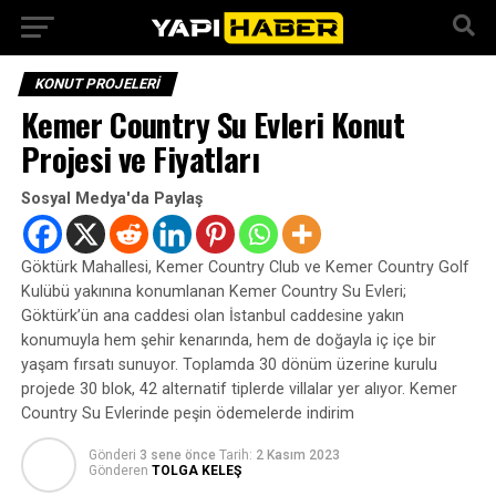
KONUT PROJELERI
Kemer Country Su Evleri Konut
Projesi ve Fiyatları
Sosyal Medya'da Paylaş
Göktürk Mahallesi, Kemer Country Club ve Kemer Country Golf
Kulübü yakınına konumlanan Kemer Country Su Evleri;
Göktürk’ün ana caddesi olan İstanbul caddesine yakın
konumuyla hem şehir kenarında, hem de doğayla iç içe bir
yaşam fırsatı sunuyor. Toplamda 30 dönüm üzerine kurulu
projede 30 blok, 42 alternatif tiplerde villalar yer alıyor. Kemer
Country Su Evlerinde peşin ödemelerde indirim
Gönderi
3 sene önce
Tarih:
2 Kasım 2023
Gönderen
TOLGA KELEŞ