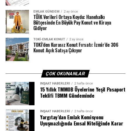
EMLAK GÜNDEM
2 ay önce
TÜİK Verileri Ortaya Koydu: Hanehalkı
Bütçesinde En Büyük Pay Konut ve Kiraya
Gidiyor
TOKI-EMLAK KONUT
2 ay önce
TOKİ’den Kurasız Konut Fırsatı: İzmir’de 306
Konut Açık Satışa Çıkıyor
ÇOK OKUNANLAR
İNŞAAT HABERLERI
2 hafta önce
15 Yıllık TMMOB Üyelerine Yeşil Pasaport
Teklifi TBMM Gündeminde
İNŞAAT HABERLERI
2 hafta önce
Yargıtay’dan Emlak Komisyonu
Uyuşmazlığında Emsal Niteliğinde Karar