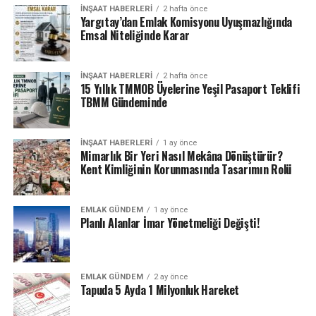
arabayla 5 dk.
İNŞAAT HABERLERI
2 hafta önce
Yargıtay’dan Emlak Komisyonu Uyuşmazlığında
Emsal Niteliğinde Karar
İNŞAAT HABERLERI
2 hafta önce
15 Yıllık TMMOB Üyelerine Yeşil Pasaport Teklifi
TBMM Gündeminde
İNŞAAT HABERLERI
1 ay önce
Mimarlık Bir Yeri Nasıl Mekâna Dönüştürür?
Kent Kimliğinin Korunmasında Tasarımın Rolü
ETIKETLER
KEMER COUNRTY
MANSET
SONRAKI
EMLAK GÜNDEM
1 ay önce
TIO Kemerburgaz Konut Projesi ve Fiyatları
Planlı Alanlar İmar Yönetmeliği Değişti!
ÖNCEKI
Türk vatandaşlarının İngiltere’den edindiği ev sayısı
artıyor.
EMLAK GÜNDEM
2 ay önce
Tapuda 5 Ayda 1 Milyonluk Hareket