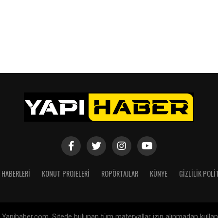
 HABERLERI
KONUT PROJELERI
ROPÖRTAJLAR
KÜNYE
GIZLILIK POLI
Yapihaber.com. Sitede bulunan tüm materyallar izin alınmadan kullanıl