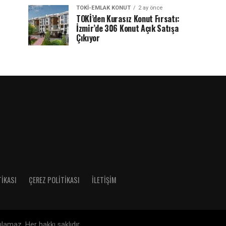
TOKI-EMLAK KONUT
2 ay önce
TOKİ’den Kurasız Konut Fırsatı:
İzmir’de 306 Konut Açık Satışa
Çıkıyor
TIKASI
ÇEREZ POLITIKASI
İLETIŞIM
amaz. Her hakkı saklıdır.