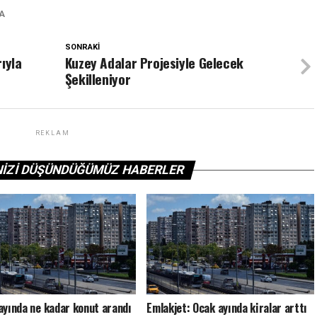
A
SONRAKI
ıyla
Kuzey Adalar Projesiyle Gelecek
Şekilleniyor
REKLAM
NIZI DÜŞÜNDÜĞÜMÜZ HABERLER
ayında ne kadar konut arandı
Emlakjet: Ocak ayında kiralar arttı