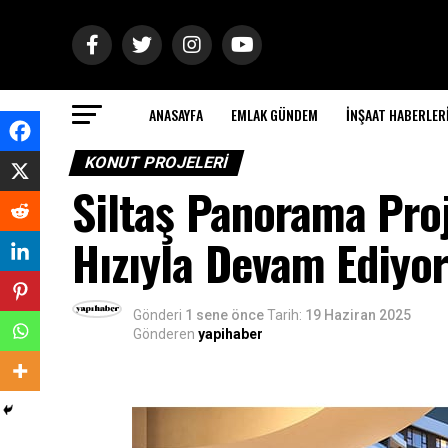
ANASAYFA
EMLAK GÜNDEM
İNŞAAT HABERLER
KONUT PROJELERI
Siltaş Panorama Pro
Hızıyla Devam Ediyor
Gönderi
1 sene önce
Tarih:
19 Haziran 2025
Gönderen
yapihaber