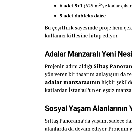
6 adet 5+1
(625 m²’ye kadar çıkan 
5 adet dubleks daire
Bu çeşitlilik sayesinde proje hem çek
kullanıcı kitlesine hitap ediyor.
Adalar Manzaralı Yeni Nes
Projenin adını aldığı
Siltaş Panora
yön veren bir tasarım anlayışını da t
adalar manzarasının
hiçbir şekild
katlardan İstanbul’un en eşsiz manz
Sosyal Yaşam Alanlarının Y
Siltaş Panorama’da yaşam, sadece dair
alanlarda da devam ediyor. Projenin
y