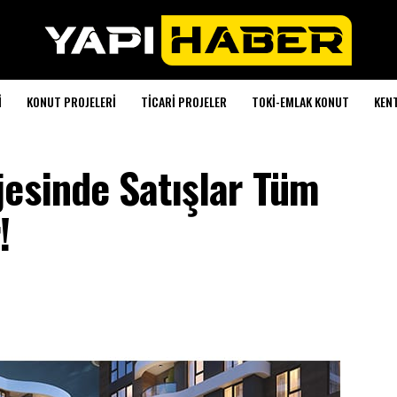
I
KONUT PROJELERI
TICARI PROJELER
TOKI-EMLAK KONUT
KEN
jesinde Satışlar Tüm
!