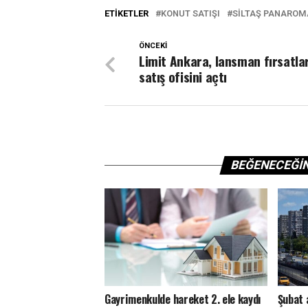
ETIKETLER
KONUT SATIŞI
SILTAŞ PANAROM
ÖNCEKI
Limit Ankara, lansman fırsatlar
satış ofisini açtı
BEĞENECEĞI
Gayrimenkulde hareket 2. ele kaydı
Şubat 