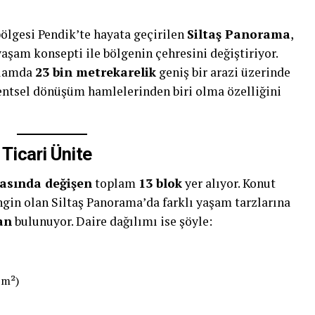
bölgesi Pendik’te hayata geçirilen
Siltaş Panorama
,
şam konsepti ile bölgenin çehresini değiştiriyor.
plamda
23 bin metrekarelik
geniş bir arazi üzerinde
kentsel dönüşüm hamlelerinden biri olma özelliğini
Ticari Ünite
arasında değişen
toplam
13 blok
yer alıyor. Konut
ngin olan Siltaş Panorama’da farklı yaşam tarzlarına
lan
bulunuyor. Daire dağılımı ise şöyle:
 m²)