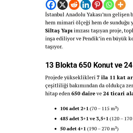
İstanbul Anadolu Yakası’nın gelişen 
hem mimari ölçeği hem de sunduğu ya
Siltaş Yapı
imzası taşıyan proje, to
inşa ediliyor ve Pendik’in en büyük 
taşıyor.
13 Blokta 650 Konut ve 24 
Projede yükseklikleri
7 ila 11 kat 
çeşitliliği bakımından da oldukça ze
hitap eden
650 daire
ve
24 ticari a
104 adet 2+1
(70 – 115 m²)
485 adet 3+1 ve 3,5+1
(120 – 170
50 adet 4+1
(190 – 270 m²)