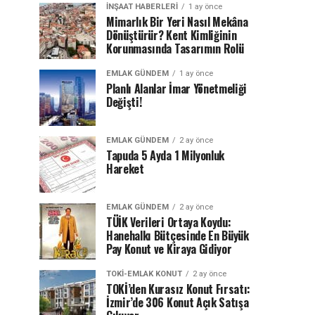
İNŞAAT HABERLERI
1 ay önce
Mimarlık Bir Yeri Nasıl Mekâna
Dönüştürür? Kent Kimliğinin
Korunmasında Tasarımın Rolü
EMLAK GÜNDEM
1 ay önce
Planlı Alanlar İmar Yönetmeliği
Değişti!
EMLAK GÜNDEM
2 ay önce
Tapuda 5 Ayda 1 Milyonluk
Hareket
EMLAK GÜNDEM
2 ay önce
TÜİK Verileri Ortaya Koydu:
Hanehalkı Bütçesinde En Büyük
Pay Konut ve Kiraya Gidiyor
TOKI-EMLAK KONUT
2 ay önce
TOKİ’den Kurasız Konut Fırsatı:
İzmir’de 306 Konut Açık Satışa