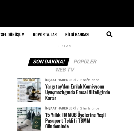
TSEL DÖNÜŞÜM
ROPÖRTAJLAR
BILGI BANKASI
REKLAM
SON DAKIKA!
POPÜLER
WEB TV
İNŞAAT HABERLERI
2 hafta önce
Yargıtay’dan Emlak Komisyonu
Uyuşmazlığında Emsal Niteliğinde
Karar
İNŞAAT HABERLERI
2 hafta önce
15 Yıllık TMMOB Üyelerine Yeşil
Pasaport Teklifi TBMM
Gündeminde