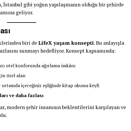
da, İstanbul gibi yoğun yapılaşmanın olduğu bir şehirde
lamına geliyor.
lası
klerinden biri de
LifeX yaşam konsepti
. Bu anlayışla
 fazlasını sunmayı hedefliyor. Konsept kapsamında:
nızı otel konforunda ağırlama imkânı
çin özel alan
ir ortamda içeceğiniz eşliğinde kitap okuma keyfi
ları ve daha fazlası
ar, modern şehir insanının beklentilerini karşılayan ve
olu.