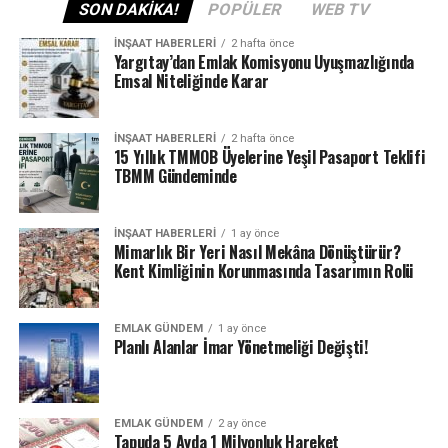
SON DAKIKA!
POPÜLER
WEB TV
ETIKETLER
MANSET
NOTER KONUT SATIŞI
İNŞAAT HABERLERI
2 hafta önce
Yargıtay’dan Emlak Komisyonu Uyuşmazlığında
SONRAKI
Kiracı Evi Göstermek Zorunda mı? Ev Sahibi Kefil
Emsal Niteliğinde Karar
İsteyebilir mi?
ÖNCEKI
İNŞAAT HABERLERI
2 hafta önce
TÜİK, bina ve konut istatistiklerini açıkladı
15 Yıllık TMMOB Üyelerine Yeşil Pasaport Teklifi
TBMM Gündeminde
İNŞAAT HABERLERI
1 ay önce
Mimarlık Bir Yeri Nasıl Mekâna Dönüştürür?
Kent Kimliğinin Korunmasında Tasarımın Rolü
EMLAK GÜNDEM
1 ay önce
Planlı Alanlar İmar Yönetmeliği Değişti!
EMLAK GÜNDEM
2 ay önce
Tapuda 5 Ayda 1 Milyonluk Hareket