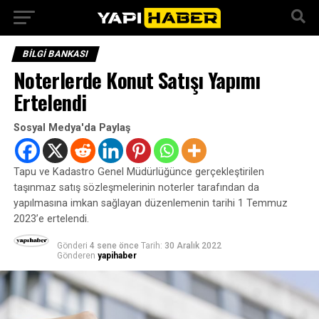
BILGI BANKASI
Noterlerde Konut Satışı Yapımı
Ertelendi
Sosyal Medya'da Paylaş
Tapu ve Kadastro Genel Müdürlüğünce gerçekleştirilen
taşınmaz satış sözleşmelerinin noterler tarafından da
yapılmasına imkan sağlayan düzenlemenin tarihi 1 Temmuz
2023’e ertelendi.
Gönderi
4 sene önce
Tarih:
30 Aralık 2022
Gönderen
yapihaber