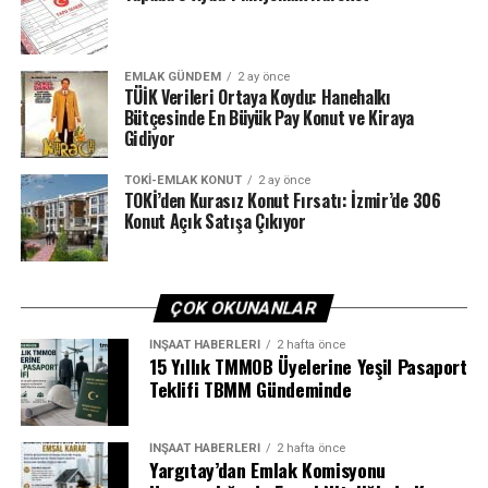
EMLAK GÜNDEM
2 ay önce
TÜİK Verileri Ortaya Koydu: Hanehalkı
Bütçesinde En Büyük Pay Konut ve Kiraya
Gidiyor
TOKI-EMLAK KONUT
2 ay önce
TOKİ’den Kurasız Konut Fırsatı: İzmir’de 306
Konut Açık Satışa Çıkıyor
ÇOK OKUNANLAR
İNŞAAT HABERLERI
2 hafta önce
15 Yıllık TMMOB Üyelerine Yeşil Pasaport
Teklifi TBMM Gündeminde
İNŞAAT HABERLERI
2 hafta önce
Yargıtay’dan Emlak Komisyonu