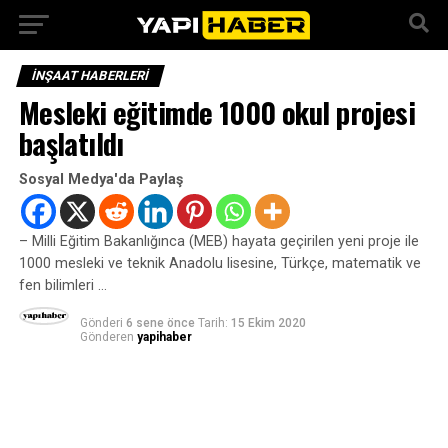
İNŞAAT HABERLERI
Mesleki eğitimde 1000 okul projesi
başlatıldı
Sosyal Medya'da Paylaş
– Milli Eğitim Bakanlığınca (MEB) hayata geçirilen yeni proje ile
1000 mesleki ve teknik Anadolu lisesine, Türkçe, matematik ve
fen bilimleri …
Gönderi
6 sene önce
Tarih:
15 Ekim 2020
Gönderen
yapihaber