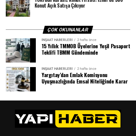
Konut Açık Satışa Çıkıyor
hedeflenen tüm yatırımları yapmayı ve destekleri
sağlamayı amaçlıyoruz. Projeye destek veren Bakan
Yardımcımız Mahmut Özer’e, tüm çalışma
arkadaşlarıma ve 81 il müdürümüze şükranlarımı
ÇOK OKUNANLAR
sunuyorum.”
İNŞAAT HABERLERI
2 hafta önce
15 Yıllık TMMOB Üyelerine Yeşil Pasaport
Teklifi TBMM Gündeminde
ETIKETLER
BAKAN
DESTEK
EĞITIM
OKULLAR
PROJE
SONRAKI
İNŞAAT HABERLERI
2 hafta önce
Ekonomik veri programı – 15 Ekim 2020
Yargıtay’dan Emlak Komisyonu
Uyuşmazlığında Emsal Niteliğinde Karar
ÖNCEKI
KORONA VAR ANCAK O TAPULU EVİNE GİREMİYOR!