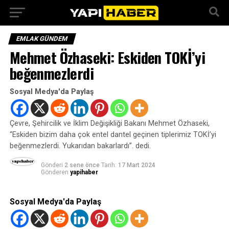
EMLAK GÜNDEM
Mehmet Özhaseki: Eskiden TOKİ’yi
beğenmezlerdi
Sosyal Medya'da Paylaş
Çevre, Şehircilik ve İklim Değişikliği Bakanı Mehmet Özhaseki,
“Eskiden bizim daha çok entel dantel geçinen tiplerimiz TOKİ’yi
beğenmezlerdi. Yukarıdan bakarlardı”. dedi.
Gönderi
2 sene önce
Tarih:
17 Mart 2024
Gönderen
yapihaber
Sosyal Medya'da Paylaş