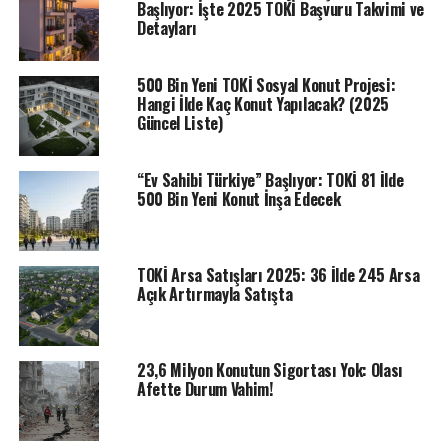
Başlıyor: İşte 2025 TOKİ Başvuru Takvimi ve
depreme dirençli hale getirmek için büyük mücadele
Detayları
verdiklerini vurguladı.
Özhaseki, Türkiye’nin bir deprem ülkesi olduğunun altını
500 Bin Yeni TOKİ Sosyal Konut Projesi:
çizerek, “Bize düşen şey bir an önce kentlerimizi
Hangi İlde Kaç Konut Yapılacak? (2025
Güncel Liste)
depreme dirençli hale getirebilmek. Eğer bir belediye
başkanı kendini vazife süresi içerisinde ve bittiğinde
müsterih olarak kenara çekilmeyi düşünüyorsa, elini
“Ev Sahibi Türkiye” Başlıyor: TOKİ 81 İlde
500 Bin Yeni Konut İnşa Edecek
vicdanına koyduğunda, geriye doğru baktığında ‘evet
şehrimi ne kadar hazırladım, ne kadar kentsel dönüşüm
içinde başarılı oldum’ diye mutlaka düşünmesi
gerekiyor.” ifadesini kullandı.
TOKİ Arsa Satışları 2025: 36 İlde 245 Arsa
Açık Artırmayla Satışta
TOKİ’nin Türkiye’nin dört bir yanında imzasının
olduğunu belirten Özhaseki, bakanlığın Yalova’daki
çalışmalarını da paylaştı.
23,6 Milyon Konutun Sigortası Yok: Olası
Afette Durum Vahim!
Özhaseki, TOKİ’nin kendisini ispat ettiğini anlatarak,
şöyle devam etti: