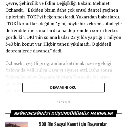
Çevre, Şehircilik ve İklim Değişikliği Bakanı Mehmet
Özhaseki, “Eskiden bizim daha çok entel dantel geçinen
tiplerimiz TOKİ’yi beğenmezlerdi. Yukarıdan bakarlardı.
‘TOKİ konutları değil mi’ gibi, böyle bir kekremsi ifadeyle
de kendilerine sunarlardı ama depremden sonra herkes
gördü ki TOKİ’nin şu ana kadar 22 yılda yaptığı 1 milyon
340 bin konut var. Hiçbir tanesi yıkılmadı. O şiddetli
depremlerde dayandı.” dedi.
Özhaseki, çeşitli programlara katılmak üzere geldiği
Yalova’da Vali Hülya Kaya’yı ziyaret etti. Daha sonra
Yalova Belediye Başkanı Mustafa Tutuk ile bir araya
gelen Özhaseki, belediye ziyaretinin ardından
DEVAMINI OKU
gazetecilere yaptığı açıklamada, en önemli işlerinin
kentsel dönüşüm olduğunu söyledi.
REKLAM
Kahramanmaraş merkezli depremlerin yaralarının
BEĞENECEĞINIZI DÜŞÜNDÜĞÜMÜZ HABERLER
sarılması için müthiş bir çalışma yürüttüklerini
vurgulayan Özhaseki, diğer taraftan da tüm şehirleri
500 Bin Sosyal Konut İçin Başvurular