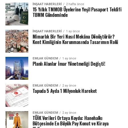
İNŞAAT HABERLERI
2 hafta önce
15 Yıllık TMMOB Üyelerine Yeşil Pasaport Teklifi
TBMM Gündeminde
İNŞAAT HABERLERI
1 ay önce
Mimarlık Bir Yeri Nasıl Mekâna Dönüştürür?
Kent Kimliğinin Korunmasında Tasarımın Rolü
EMLAK GÜNDEM
1 ay önce
Planlı Alanlar İmar Yönetmeliği Değişti!
EMLAK GÜNDEM
2 ay önce
Tapuda 5 Ayda 1 Milyonluk Hareket
EMLAK GÜNDEM
2 ay önce
TÜİK Verileri Ortaya Koydu: Hanehalkı
Bütçesinde En Büyük Pay Konut ve Kiraya