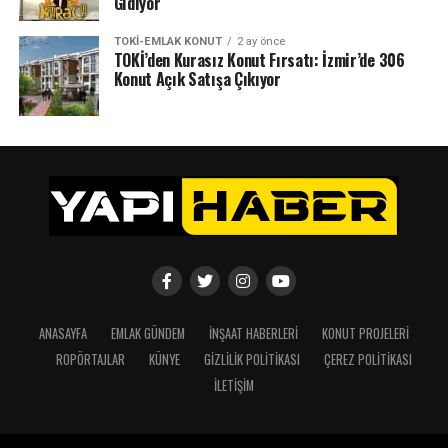
Gidiyor
TOKI-EMLAK KONUT
2 ay önce
TOKİ’den Kurasız Konut Fırsatı: İzmir’de 306
Konut Açık Satışa Çıkıyor
ANASAYFA
EMLAK GÜNDEM
İNŞAAT HABERLERI
KONUT PROJELERI
ROPÖRTAJLAR
KÜNYE
GIZLILIK POLITIKASI
ÇEREZ POLITIKASI
İLETIŞIM