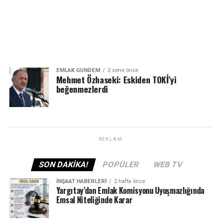
EMLAK GÜNDEM
2 sene önce
Mehmet Özhaseki: Eskiden TOKİ’yi
beğenmezlerdi
REKLAM
SON DAKIKA!
POPÜLER
WEB TV
İNŞAAT HABERLERI
2 hafta önce
Yargıtay’dan Emlak Komisyonu Uyuşmazlığında
Emsal Niteliğinde Karar