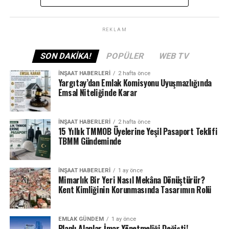
konutlar
aldı.
Buna karşın pandemi ve deprem döneminde yükselen
müstakil konut talebinde düşüş gözleniyor. 2025’in ikinci
REKLAM
çeyreğinde
tek daireli binaların payı %4,6’ya geriledi.
Bu oran 2023’te %9’un üzerinde, 2024’te ise %7
SON DAKIKA!
POPÜLER
WEB TV
seviyesindeydi.
İNŞAAT HABERLERI
2 hafta önce
Yargıtay’dan Emlak Komisyonu Uyuşmazlığında
İskan Verilerinde de Yükseliş
Emsal Niteliğinde Karar
Yapı kullanma izin belgesi (iskan) istatistikleri de artış
İNŞAAT HABERLERI
2 hafta önce
gösterdi. 2025’in ikinci çeyreğinde:
15 Yıllık TMMOB Üyelerine Yeşil Pasaport Teklifi
TBMM Gündeminde
Bina sayısı %18,1 arttı.
İNŞAAT HABERLERI
1 ay önce
Daire sayısı %44,3 yükseldi.
Mimarlık Bir Yeri Nasıl Mekâna Dönüştürür?
Kent Kimliğinin Korunmasında Tasarımın Rolü
Toplam yüzölçümü %30,2 büyüdü.
EMLAK GÜNDEM
1 ay önce
Planlı Alanlar İmar Yönetmeliği Değişti!