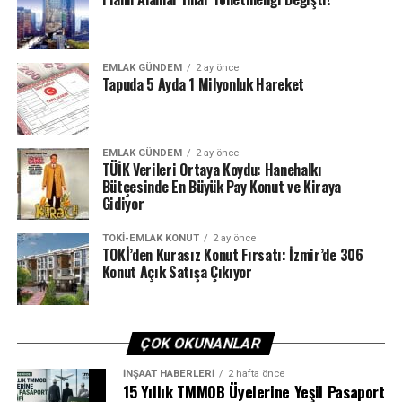
Bu dönemde
20 bin 135 bina için, toplam 130 bin 152
daireye iskan düzenlendi.
EMLAK GÜNDEM
2 ay önce
Uzmanların Uyarısı: Erişilebilir
Tapuda 5 Ayda 1 Milyonluk Hareket
Konut Üretilmeli
Üretimdeki bu hareketlilik arz–talep dengesi için olumlu
EMLAK GÜNDEM
2 ay önce
TÜİK Verileri Ortaya Koydu: Hanehalkı
görülse de, uzmanlar
fiyat erişilebilirliği
konusunda
Bütçesinde En Büyük Pay Konut ve Kiraya
uyarıyor. Türkiye’de ev sahipliği oranı %56’ya gerilerken,
Gidiyor
yüksek faizler ve artan maliyetler orta gelirli
vatandaşların konuta erişimini zorlaştırıyor.
TOKI-EMLAK KONUT
2 ay önce
TOKİ’den Kurasız Konut Fırsatı: İzmir’de 306
Konut Açık Satışa Çıkıyor
Sektör temsilcileri,
kamunun arsa katkısı ve özel
sektör işbirliği
ile uygun fiyatlı konut üretiminin
hızlandırılması gerektiğini belirtiyor.
ÇOK OKUNANLAR
Gözler Sosyal Konut
İNŞAAT HABERLERI
2 hafta önce
15 Yıllık TMMOB Üyelerine Yeşil Pasaport