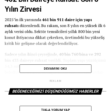
Yılın Zirvesi
2025’in ilk yarısında
461 bin 911 daire için yapı
ruhsatı
düzenlendi. Bu rakam, son 8 yılın en yüksek ilk 6
aylık verisi oldu. Sektör temsilcileri yıllık 800 bin yeni
konut ihtiyacına dikkat çekerken, üretimdeki bu yükseliş
kritik bir gelişme olarak değerlendiriliyor.
Sadece yılın ikinci çeyreğinde,
40 bin 760 bina ve 292
bin 433 daireye ruhsat verildi.
Toplam yapı yüzölçümü
54,3 milyon metrekareye ulaştı. Bunun %85,1’i
DEVAMINI OKU
belediyeler, %14,9’u ise diğer yetkili idareler tarafından
düzenlendi.
REKLAM
Müstakil Konutlara İlgi Azalıyor
BEĞENECEĞINIZI DÜŞÜNDÜĞÜMÜZ HABERLER
Verilere göre, yapı ruhsatı verilen binalar içinde en
büyük payı
40,3 milyon metrekare ile çok daireli
TIKLA YORUM YAP