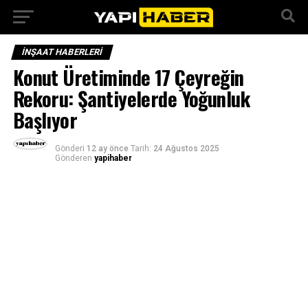
İNŞAAT HABERLERI
Konut Üretiminde 17 Çeyreğin
Rekoru: Şantiyelerde Yoğunluk
Başlıyor
Gönderi
12 ay önce
Tarih:
24 Ağustos 2025
Gönderen
yapihaber