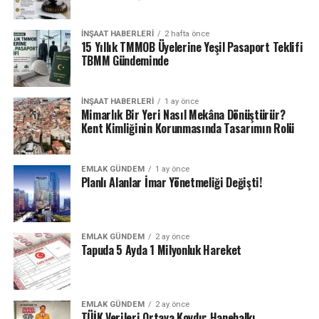
İNŞAAT HABERLERI
2 hafta önce
15 Yıllık TMMOB Üyelerine Yeşil Pasaport Teklifi
TBMM Gündeminde
İNŞAAT HABERLERI
1 ay önce
Mimarlık Bir Yeri Nasıl Mekâna Dönüştürür?
Kent Kimliğinin Korunmasında Tasarımın Rolü
EMLAK GÜNDEM
1 ay önce
Planlı Alanlar İmar Yönetmeliği Değişti!
EMLAK GÜNDEM
2 ay önce
Tapuda 5 Ayda 1 Milyonluk Hareket
EMLAK GÜNDEM
2 ay önce
TÜİK Verileri Ortaya Koydu: Hanehalkı