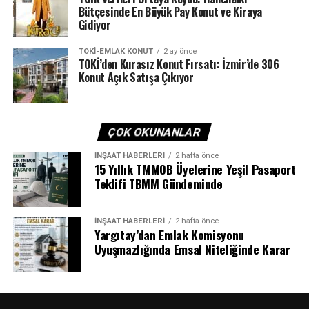
Bütçesinde En Büyük Pay Konut ve Kiraya
Gidiyor
TOKI-EMLAK KONUT
2 ay önce
TOKİ’den Kurasız Konut Fırsatı: İzmir’de 306
Konut Açık Satışa Çıkıyor
ÇOK OKUNANLAR
İNŞAAT HABERLERI
2 hafta önce
15 Yıllık TMMOB Üyelerine Yeşil Pasaport
Teklifi TBMM Gündeminde
İNŞAAT HABERLERI
2 hafta önce
Yargıtay’dan Emlak Komisyonu
Uyuşmazlığında Emsal Niteliğinde Karar