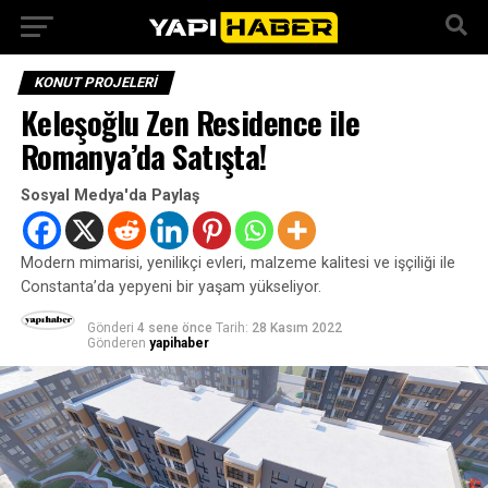
KONUT PROJELERI
Keleşoğlu Zen Residence ile
Romanya’da Satışta!
Sosyal Medya'da Paylaş
Modern mimarisi, yenilikçi evleri, malzeme kalitesi ve işçiliği ile
Constanta’da yepyeni bir yaşam yükseliyor.
Gönderi
4 sene önce
Tarih:
28 Kasım 2022
Gönderen
yapihaber