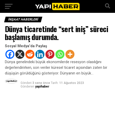
İNŞAAT HABERLERI
Dünya ticaretinde “sert iniş” süreci
başlamış durumda.
Sosyal Medya'da Paylaş
Dünya genelindeki büyük ekonomilerde resesyon olasılığını
değerlendirirken, son veriler küresel ticaret açısından zaten bir
düşüşün görüldüğünü gösteriyor. Dünyanın en büyük…
Gönderi
3 sene önce
Tarih:
11 Ağustos 2023
Gönderen
yapihaber