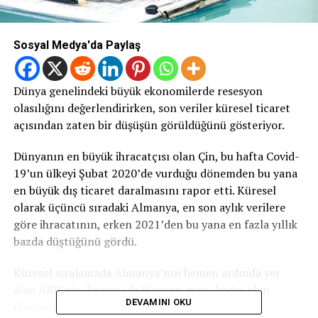
Sosyal Medya'da Paylaş
Dünya genelindeki büyük ekonomilerde resesyon
olasılığını değerlendirirken, son veriler küresel ticaret
açısından zaten bir düşüşün görüldüğünü gösteriyor.
Dünyanın en büyük ihracatçısı olan Çin, bu hafta Covid-
19’un ülkeyi Şubat 2020’de vurduğu dönemden bu yana
en büyük dış ticaret daralmasını rapor etti. Küresel
olarak üçüncü sıradaki Almanya, en son aylık verilere
göre ihracatının, erken 2021’den bu yana en fazla yıllık
bazda düştüğünü gördü.
Küresel sıralamada Almanya’nın hemen ardında yer
alan ABD’nin ihracatı da Haziran ayına kadar olan
DEVAMINI OKU
dönemde daraldı. Ancak Amerikan ekonomisi,