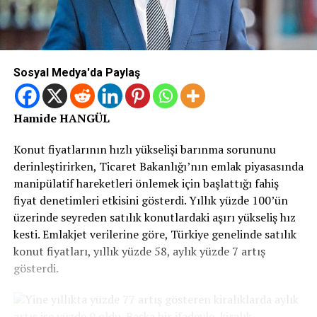
Sosyal Medya'da Paylaş
Hamide HANGÜL
Konut fiyatlarının hızlı yükselişi barınma sorununu
derinleştirirken, Ticaret Bakanlığı’nın emlak piyasasında
manipülatif hareketleri önlemek için başlattığı fahiş
fiyat denetimleri etkisini gösterdi. Yıllık yüzde 100’ün
üzerinde seyreden satılık konutlardaki aşırı yükseliş hız
kesti. Emlakjet verilerine göre, Türkiye genelinde satılık
konut fiyatları, yıllık yüzde 58, aylık yüzde 7 artış
gösterdi.
Yine yıllıkta yüzde 77 artış gösteren kiralıklarda aylık
artış ise yüzde 0 oldu. Başka bir ifadeyle, kiralık