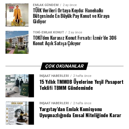
etmeyi hedefliyorlar. Yabancıların satın aldığı konutu
EMLAK GÜNDEM
2 ay önce
TÜİK Verileri Ortaya Koydu: Hanehalkı
kiraya vermeye başlaması, kira piyasasını olumlu yönde
Bütçesinde En Büyük Pay Konut ve Kiraya
etkileyebilir bir durum. Böylelikle, yabancıların yoğun
Gidiyor
olarak yaşadığı bölgelerde, kira arzını artırarak,
fiyatların düşmesine neden olabilir” değerlendirmesinde
TOKI-EMLAK KONUT
2 ay önce
TOKİ’den Kurasız Konut Fırsatı: İzmir’de 306
bulundu.
Konut Açık Satışa Çıkıyor
4,5 milyon konuta vergi kıskacı ilan girişini artırdı
Hazine ve Maliye Bakanı Mehmet Şimşek’in, kira
ÇOK OKUNANLAR
gelirlerinin vergi dışı bırakılmasını önlemek için 4,5
İNŞAAT HABERLERI
2 hafta önce
milyon konutun mercek altına alındığını açıklaması da
15 Yıllık TMMOB Üyelerine Yeşil Pasaport
sektörde etkisini gösterdi. Emlakjet CEO’su Tolga İdikat,
Teklifi TBMM Gündeminde
“Açıklaması sonrası, kiralık ilanlarda fiyat güncellemesi
gözlemlenirken, ilan girişlerinde artış yaşandı” dedi.
İNŞAAT HABERLERI
2 hafta önce
Yargıtay’dan Emlak Komisyonu
Fiili denetimlerin kiralık tespitinde etkili olacağına işaret
Uyuşmazlığında Emsal Niteliğinde Karar
eden İdikat, “Örneğin, bir ev sahibinin kira gelirini
10.000 TL olarak beyan ettiğini düşünelim. Fiili denetim