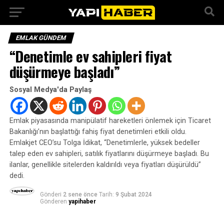
EMLAK GÜNDEM
“Denetimle ev sahipleri fiyat
düşürmeye başladı”
Sosyal Medya'da Paylaş
Emlak piyasasında manipülatif hareketleri önlemek için Ticaret
Bakanlığı’nın başlattığı fahiş fiyat denetimleri etkili oldu.
Emlakjet CEO’su Tolga İdikat, “Denetimlerle, yüksek bedeller
talep eden ev sahipleri, satılık fiyatlarını düşürmeye başladı. Bu
ilanlar, genellikle sitelerden kaldırıldı veya fiyatları düşürüldü”
dedi.
Gönderi
2 sene önce
Tarih:
9 Şubat 2024
Gönderen
yapihaber