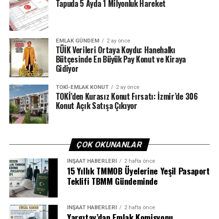
Tapuda 5 Ayda 1 Milyonluk Hareket
kullanıldı.
EMLAK GÜNDEM
2 ay önce
ETIKETLER
HASTANELER
SAĞLIK
TÜİK Verileri Ortaya Koydu: Hanehalkı
Bütçesinde En Büyük Pay Konut ve Kiraya
SONRAKI
Gidiyor
Emlak Katılım’dan 52 milyar TL’nin üzerinde sukuk ihracı
TOKI-EMLAK KONUT
2 ay önce
ÖNCEKI
TOKİ’den Kurasız Konut Fırsatı: İzmir’de 306
Türkiye’de ev satışları bir yılda yüzde 9,5 düştü
Konut Açık Satışa Çıkıyor
ÇOK OKUNANLAR
İNŞAAT HABERLERI
2 hafta önce
15 Yıllık TMMOB Üyelerine Yeşil Pasaport
Teklifi TBMM Gündeminde
İNŞAAT HABERLERI
2 hafta önce
Yargıtay’dan Emlak Komisyonu