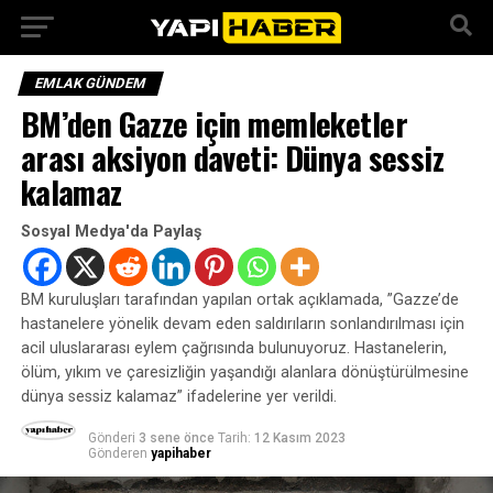
EMLAK GÜNDEM
BM’den Gazze için memleketler
arası aksiyon daveti: Dünya sessiz
kalamaz
Sosyal Medya'da Paylaş
BM kuruluşları tarafından yapılan ortak açıklamada, ”Gazze’de
hastanelere yönelik devam eden saldırıların sonlandırılması için
acil uluslararası eylem çağrısında bulunuyoruz. Hastanelerin,
ölüm, yıkım ve çaresizliğin yaşandığı alanlara dönüştürülmesine
dünya sessiz kalamaz” ifadelerine yer verildi.
Gönderi
3 sene önce
Tarih:
12 Kasım 2023
Gönderen
yapihaber