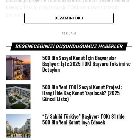
bulunduğu proje ile vatandaşlarımız yeni bir yaşam alanına
kavuştu.Teslim programı için TOKİ resmi web sitesini
ziyaret edebilirsiniz.
DEVAMINI OKU
REKLAM
ETIKETLER
EMLAK KONUT
TOKİ
TOKI HABERLERI
BEĞENECEĞINIZI DÜŞÜNDÜĞÜMÜZ HABERLER
SONRAKI
TOKİ 250 bin sosyal konut kampanyası için yeni
500 Bin Sosyal Konut İçin Başvurular
kamulaştırma
Başlıyor: İşte 2025 TOKİ Başvuru Takvimi ve
Detayları
ÖNCEKI
2025 TOKİ başvuru kolaylığı! Duyan TOKİ’ye başvuruyor….
500 Bin Yeni TOKİ Sosyal Konut Projesi:
Hangi İlde Kaç Konut Yapılacak? (2025
Güncel Liste)
“Ev Sahibi Türkiye” Başlıyor: TOKİ 81 İlde
500 Bin Yeni Konut İnşa Edecek