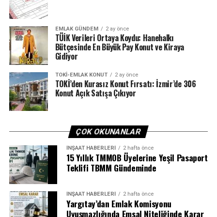
EMLAK GÜNDEM
2 ay önce
TÜİK Verileri Ortaya Koydu: Hanehalkı
Bütçesinde En Büyük Pay Konut ve Kiraya
Gidiyor
TOKI-EMLAK KONUT
2 ay önce
TOKİ’den Kurasız Konut Fırsatı: İzmir’de 306
Konut Açık Satışa Çıkıyor
ÇOK OKUNANLAR
İNŞAAT HABERLERI
2 hafta önce
15 Yıllık TMMOB Üyelerine Yeşil Pasaport
Teklifi TBMM Gündeminde
İNŞAAT HABERLERI
2 hafta önce
Yargıtay’dan Emlak Komisyonu
Uyuşmazlığında Emsal Niteliğinde Karar