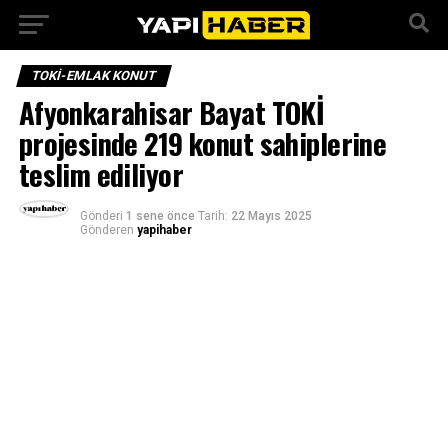
TOKI-EMLAK KONUT
Afyonkarahisar Bayat TOKİ
projesinde 219 konut sahiplerine
teslim ediliyor
Gönderi
1 sene önce
Tarih:
22 Mayıs 2025
Gönderen
yapihaber