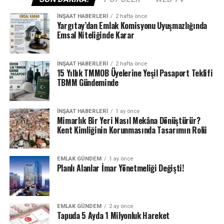
İNŞAAT HABERLERI
2 hafta önce
Yargıtay’dan Emlak Komisyonu Uyuşmazlığında
Emsal Niteliğinde Karar
İNŞAAT HABERLERI
2 hafta önce
15 Yıllık TMMOB Üyelerine Yeşil Pasaport Teklifi
TBMM Gündeminde
İNŞAAT HABERLERI
1 ay önce
Mimarlık Bir Yeri Nasıl Mekâna Dönüştürür?
Kent Kimliğinin Korunmasında Tasarımın Rolü
EMLAK GÜNDEM
1 ay önce
Planlı Alanlar İmar Yönetmeliği Değişti!
EMLAK GÜNDEM
2 ay önce
Tapuda 5 Ayda 1 Milyonluk Hareket