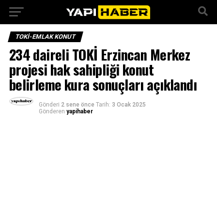
TOKI-EMLAK KONUT
234 daireli TOKİ Erzincan Merkez
projesi hak sahipliği konut
belirleme kura sonuçları açıklandı
Gönderi
2 sene önce
Tarih:
3 Ocak 2025
Gönderen
yapihaber