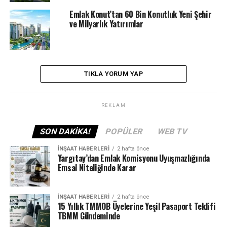
Emlak Konut’tan 60 Bin Konutluk Yeni Şehir
ve Milyarlık Yatırımlar
TIKLA YORUM YAP
REKLAM
SON DAKIKA!
POPÜLER
WEB TV
İNŞAAT HABERLERI
2 hafta önce
Yargıtay’dan Emlak Komisyonu Uyuşmazlığında
Emsal Niteliğinde Karar
İNŞAAT HABERLERI
2 hafta önce
15 Yıllık TMMOB Üyelerine Yeşil Pasaport Teklifi
TBMM Gündeminde