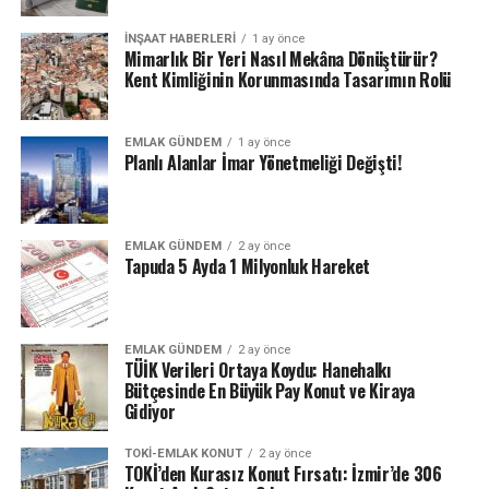
İNŞAAT HABERLERI
1 ay önce
Mimarlık Bir Yeri Nasıl Mekâna Dönüştürür?
Kent Kimliğinin Korunmasında Tasarımın Rolü
EMLAK GÜNDEM
1 ay önce
Planlı Alanlar İmar Yönetmeliği Değişti!
EMLAK GÜNDEM
2 ay önce
Tapuda 5 Ayda 1 Milyonluk Hareket
EMLAK GÜNDEM
2 ay önce
TÜİK Verileri Ortaya Koydu: Hanehalkı
Bütçesinde En Büyük Pay Konut ve Kiraya
Gidiyor
TOKI-EMLAK KONUT
2 ay önce
TOKİ’den Kurasız Konut Fırsatı: İzmir’de 306