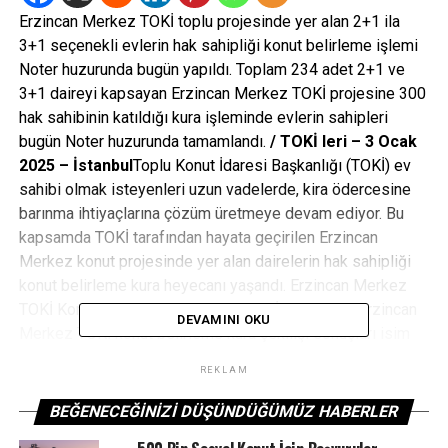
Erzincan Merkez TOKİ toplu projesinde yer alan 2+1 ila
3+1 seçenekli evlerin hak sahipliği konut belirleme işlemi
Noter huzurunda bugün yapıldı. Toplam 234 adet 2+1 ve
3+1 daireyi kapsayan Erzincan Merkez TOKİ projesine 300
hak sahibinin katıldığı kura işleminde evlerin sahipleri
bugün Noter huzurunda tamamlandı.
/ TOKİ leri – 3 Ocak
2025 – İstanbul
Toplu Konut İdaresi Başkanlığı (TOKİ) ev
sahibi olmak isteyenleri uzun vadelerde, kira ödercesine
barınma ihtiyaçlarına çözüm üretmeye devam ediyor. Bu
kapsamda TOKİ tarafından hayata geçirilen Erzincan
Merkez konut projesinde yer alan dairelerin hak sahipliği
konut belirleme kura heyecanı yaşandı. Erzincan Merkez
TOKİ Konut Belirleme Kura Sonuçları İsim ListesiErzincan
DEVAMINI OKU
Merkez TOKİ konut belirleme kura çekilişi sonuçları isim
listesini YouTube kanalı canlı yayın videosundan
REKLAM
izleyebilirsiniz.TOKİ Erzincan Merkez kura sonuçları isim
listesi sorgulama ekranı açılırken, kura sonuçları e-devlet
BEĞENECEĞINIZI DÜŞÜNDÜĞÜMÜZ HABERLER
üzerinden ve TOKİ resmi web sitesinden