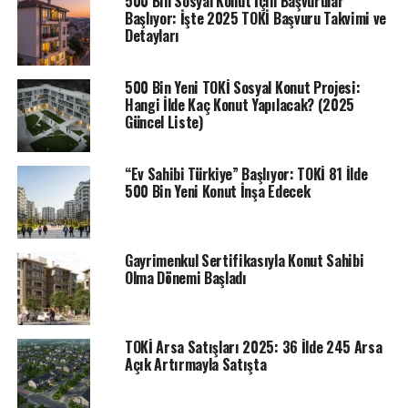
500 Bin Sosyal Konut İçin Başvurular
görüntülenebilecek. Kura sonuçları E-Devlet TOKİ Başvuru
Başlıyor: İşte 2025 TOKİ Başvuru Takvimi ve
ekranından görülebiliyor.
TOKİ ERZİNCAN KURA ÇEKİLİŞİ
Detayları
SONUÇLARI CANLI
500 Bin Yeni TOKİ Sosyal Konut Projesi:
Hangi İlde Kaç Konut Yapılacak? (2025
ETIKETLER
EMLAK KONUT
TOKİ
TOKI HABERLERI
Güncel Liste)
SONRAKI
TOKİ arsa ihalesinde bu hafta arsa sahibi olabilirsiniz!
“Ev Sahibi Türkiye” Başlıyor: TOKİ 81 İlde
TOKİ’den Emlak Müzayede üzerinden online satılık
500 Bin Yeni Konut İnşa Edecek
arsalar
ÖNCEKI
226 dairelik Sivas Yıldızeli TOKİ projesinde konut
Gayrimenkul Sertifikasıyla Konut Sahibi
belirleme kura sonuçları açıklandı
Olma Dönemi Başladı
TOKİ Arsa Satışları 2025: 36 İlde 245 Arsa
Açık Artırmayla Satışta