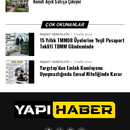
Konut Açık Satışa Çıkıyor
ÇOK OKUNANLAR
İNŞAAT HABERLERI
2 hafta önce
15 Yıllık TMMOB Üyelerine Yeşil Pasaport
Teklifi TBMM Gündeminde
İNŞAAT HABERLERI
2 hafta önce
Yargıtay’dan Emlak Komisyonu
Uyuşmazlığında Emsal Niteliğinde Karar