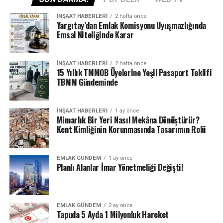
İNŞAAT HABERLERI
2 hafta önce
Yargıtay’dan Emlak Komisyonu Uyuşmazlığında
Emsal Niteliğinde Karar
İNŞAAT HABERLERI
2 hafta önce
15 Yıllık TMMOB Üyelerine Yeşil Pasaport Teklifi
TBMM Gündeminde
İNŞAAT HABERLERI
1 ay önce
Mimarlık Bir Yeri Nasıl Mekâna Dönüştürür?
Kent Kimliğinin Korunmasında Tasarımın Rolü
EMLAK GÜNDEM
1 ay önce
Planlı Alanlar İmar Yönetmeliği Değişti!
EMLAK GÜNDEM
2 ay önce
Tapuda 5 Ayda 1 Milyonluk Hareket