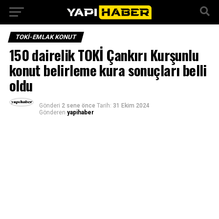
TOKI-EMLAK KONUT
150 dairelik TOKİ Çankırı Kurşunlu
konut belirleme kura sonuçları belli
oldu
Gönderi
2 sene önce
Tarih:
31 Ekim 2024
Gönderen
yapihaber