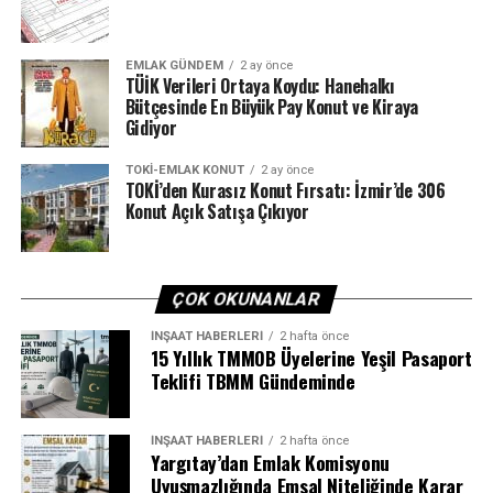
EMLAK GÜNDEM
2 ay önce
TÜİK Verileri Ortaya Koydu: Hanehalkı
Bütçesinde En Büyük Pay Konut ve Kiraya
Gidiyor
TOKI-EMLAK KONUT
2 ay önce
TOKİ’den Kurasız Konut Fırsatı: İzmir’de 306
Konut Açık Satışa Çıkıyor
ÇOK OKUNANLAR
İNŞAAT HABERLERI
2 hafta önce
15 Yıllık TMMOB Üyelerine Yeşil Pasaport
Teklifi TBMM Gündeminde
İNŞAAT HABERLERI
2 hafta önce
Yargıtay’dan Emlak Komisyonu
Uyuşmazlığında Emsal Niteliğinde Karar