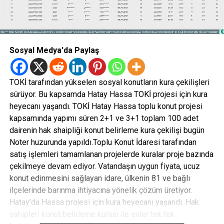
Sosyal Medya'da Paylaş
TOKİ tarafından yükselen sosyal konutların kura çekilişleri
sürüyor. Bu kapsamda Hatay Hassa TOKİ projesi için kura
heyecanı yaşandı. TOKİ Hatay Hassa toplu konut projesi
kapsamında yapımı süren 2+1 ve 3+1 toplam 100 adet
dairenin hak shaipliği konut belirleme kura çekilişi bugün
Noter huzurunda yapıldı.Toplu Konut İdaresi tarafından
satış işlemleri tamamlanan projelerde kuralar proje bazında
çekilmeye devam ediyor. Vatandaşın uygun fiyata, ucuz
konut edinmesini sağlayan idare, ülkenin 81 ve bağlı
ilçelerinde barınma ihtiyacına yönelik çözüm üretiyor.
Hatay’da Hassa projesi için kura heyecanı yaşandı. Hak
sahipleri konut belirleme kurası ile evler tek tek