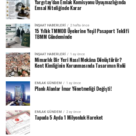
Yargıtay’dan Emlak Komisyonu Uyuşmazlığında
Emsal Niteliğinde Karar
İNŞAAT HABERLERI
2 hafta önce
15 Yıllık TMMOB Üyelerine Yeşil Pasaport Teklifi
TBMM Gündeminde
İNŞAAT HABERLERI
1 ay önce
Mimarlık Bir Yeri Nasıl Mekâna Dönüştürür?
Kent Kimliğinin Korunmasında Tasarımın Rolü
EMLAK GÜNDEM
1 ay önce
Planlı Alanlar İmar Yönetmeliği Değişti!
EMLAK GÜNDEM
2 ay önce
Tapuda 5 Ayda 1 Milyonluk Hareket