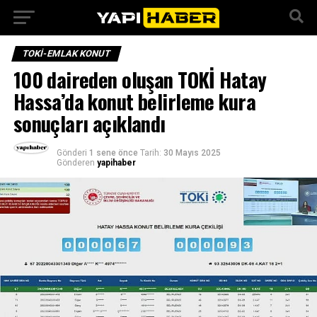
TOKI-EMLAK KONUT
100 daireden oluşan TOKİ Hatay
Hassa’da konut belirleme kura
sonuçları açıklandı
Gönderi
1 sene önce
Tarih:
30 Mayıs 2025
Gönderen
yapihaber