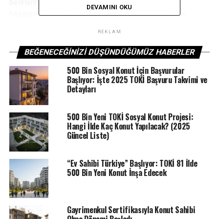
belirlenmiş oldu.Kura çekilişleri TOKİ resmi sosyal
DEVAMINI OKU
hesapları üzerinden yayınlanırken, kura sonuçları ise
toki.gov.tr internet adresi üzerinden akşam saatlerinde
REKLAM
sorgulanabilecek.
TOKİ Hatay Hassa Kurası Canlı Yayını
BEĞENECEĞINIZI DÜŞÜNDÜĞÜMÜZ HABERLER
ETIKETLER
EMLAK KONUT
TOKİ
TOKI HABERLERI
500 Bin Sosyal Konut İçin Başvurular
Başlıyor: İşte 2025 TOKİ Başvuru Takvimi ve
SONRAKI
Detayları
32 daireden oluşan TOKİ Niğde Çamardı konut belirleme
kura sonuçları açıklandı
500 Bin Yeni TOKİ Sosyal Konut Projesi:
ÖNCEKI
Hangi İlde Kaç Konut Yapılacak? (2025
Sivas’ta TOKİ Müstakil arsa kura çekilişi yapıldı
Güncel Liste)
“Ev Sahibi Türkiye” Başlıyor: TOKİ 81 İlde
500 Bin Yeni Konut İnşa Edecek
Gayrimenkul Sertifikasıyla Konut Sahibi
Olma Dönemi Başladı