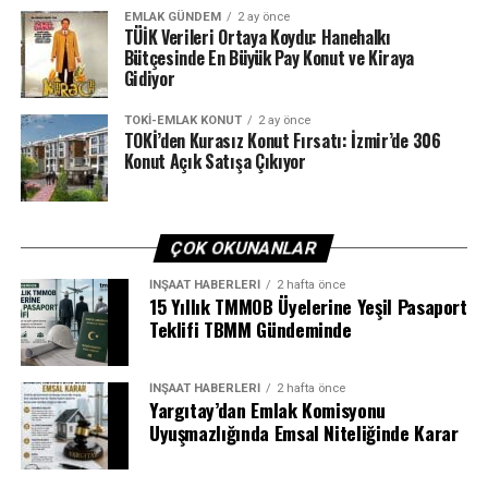
EMLAK GÜNDEM
2 ay önce
TÜİK Verileri Ortaya Koydu: Hanehalkı
Bütçesinde En Büyük Pay Konut ve Kiraya
Gidiyor
TOKI-EMLAK KONUT
2 ay önce
TOKİ’den Kurasız Konut Fırsatı: İzmir’de 306
Konut Açık Satışa Çıkıyor
ÇOK OKUNANLAR
İNŞAAT HABERLERI
2 hafta önce
15 Yıllık TMMOB Üyelerine Yeşil Pasaport
Teklifi TBMM Gündeminde
İNŞAAT HABERLERI
2 hafta önce
Yargıtay’dan Emlak Komisyonu
Uyuşmazlığında Emsal Niteliğinde Karar