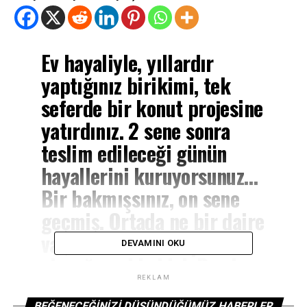
Ev hayaliyle, yıllardır
yaptığınız birikimi, tek
seferde bir konut projesine
yatırdınız. 2 sene sonra
teslim edileceği günün
hayallerini kuruyorsunuz…
Bir bakmışsınız, on sene
geçmiş. Ortada ne bir daire
var, ne de muhattap
DEVAMINI OKU
olacağınız bir kişi. Bırakın
hesap sormayı, ‘Yatırdığınız
REKLAM
BEĞENECEĞINIZI DÜŞÜNDÜĞÜMÜZ HABERLER