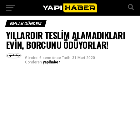
EMLAK GÜNDEM
YILLARDIR TESLİM ALAMADIKLARI
EVİN, BORCUNU ÖDÜYORLAR!
Gönderi
6 sene önce
Tarih:
31 Mart 2020
Gönderen
yapihaber