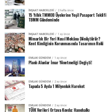
SONRAKI
İNŞAAT HABERLERI
2 hafta önce
TOKİ, ucuz konut ve iş yeri ihalesi için belirlediği şartları
15 Yıllık TMMOB Üyelerine Yeşil Pasaport Teklifi
açıkladı.
TBMM Gündeminde
ÖNCEKI
Çavundur TOKİ Konutları sakinleri, yöneticilerden
İNŞAAT HABERLERI
1 ay önce
memnuniyetsizliklerini dile getirdiler
Mimarlık Bir Yeri Nasıl Mekâna Dönüştürür?
Kent Kimliğinin Korunmasında Tasarımın Rolü
EMLAK GÜNDEM
1 ay önce
Planlı Alanlar İmar Yönetmeliği Değişti!
EMLAK GÜNDEM
2 ay önce
Tapuda 5 Ayda 1 Milyonluk Hareket
EMLAK GÜNDEM
2 ay önce
TÜİK Verileri Ortaya Koydu: Hanehalkı