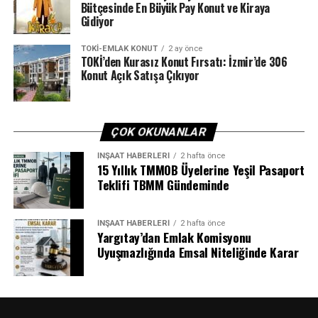
Bütçesinde En Büyük Pay Konut ve Kiraya
Gidiyor
TOKI-EMLAK KONUT
2 ay önce
TOKİ’den Kurasız Konut Fırsatı: İzmir’de 306
Konut Açık Satışa Çıkıyor
ÇOK OKUNANLAR
İNŞAAT HABERLERI
2 hafta önce
15 Yıllık TMMOB Üyelerine Yeşil Pasaport
Teklifi TBMM Gündeminde
İNŞAAT HABERLERI
2 hafta önce
Yargıtay’dan Emlak Komisyonu
Uyuşmazlığında Emsal Niteliğinde Karar