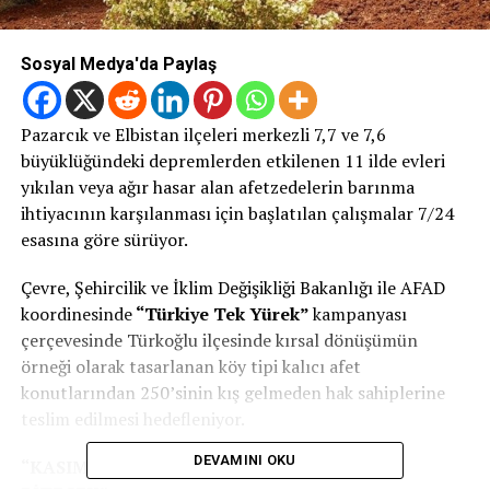
Sosyal Medya'da Paylaş
Pazarcık ve Elbistan ilçeleri merkezli 7,7 ve 7,6
büyüklüğündeki depremlerden etkilenen 11 ilde evleri
yıkılan veya ağır hasar alan afetzedelerin barınma
ihtiyacının karşılanması için başlatılan çalışmalar 7/24
esasına göre sürüyor.
Çevre, Şehircilik ve İklim Değişikliği Bakanlığı ile AFAD
koordinesinde
“Türkiye Tek Yürek”
kampanyası
çerçevesinde Türkoğlu ilçesinde kırsal dönüşümün
örneği olarak tasarlanan köy tipi kalıcı afet
konutlarından 250’sinin kış gelmeden hak sahiplerine
teslim edilmesi hedefleniyor.
DEVAMINI OKU
“KASIM AYINA KADAR İNŞALLAH TAMAMI