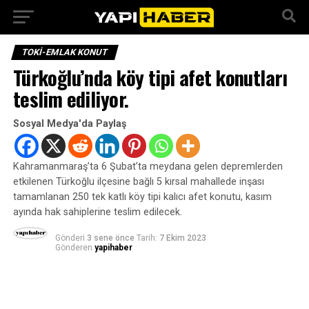
TOKI-EMLAK KONUT
Türkoğlu’nda köy tipi afet konutları
teslim ediliyor.
Sosyal Medya'da Paylaş
Kahramanmaraş’ta 6 Şubat’ta meydana gelen depremlerden
etkilenen Türkoğlu ilçesine bağlı 5 kırsal mahallede inşası
tamamlanan 250 tek katlı köy tipi kalıcı afet konutu, kasım
ayında hak sahiplerine teslim edilecek.
Gönderi
3 sene önce
Tarih:
7 Ekim 2023
Gönderen
yapihaber