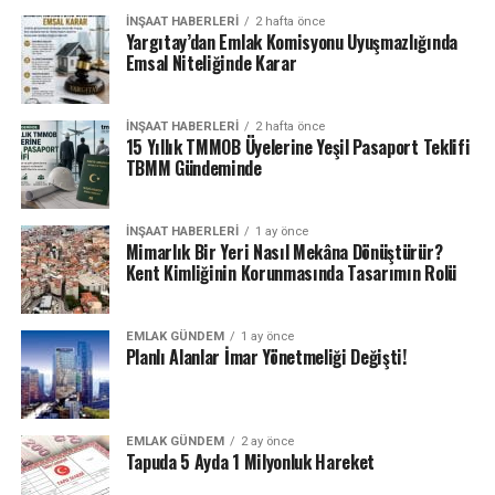
İNŞAAT HABERLERI
2 hafta önce
Yargıtay’dan Emlak Komisyonu Uyuşmazlığında
Emsal Niteliğinde Karar
İNŞAAT HABERLERI
2 hafta önce
15 Yıllık TMMOB Üyelerine Yeşil Pasaport Teklifi
TBMM Gündeminde
İNŞAAT HABERLERI
1 ay önce
Mimarlık Bir Yeri Nasıl Mekâna Dönüştürür?
Kent Kimliğinin Korunmasında Tasarımın Rolü
EMLAK GÜNDEM
1 ay önce
Planlı Alanlar İmar Yönetmeliği Değişti!
EMLAK GÜNDEM
2 ay önce
Tapuda 5 Ayda 1 Milyonluk Hareket