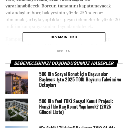
yararlanabilecek. Borcun tamamını kapatamayacak
vatandaşlar, borç bakiyesinin yüzde 25’inden az
olmamak şartıyla yaptıkları peşin ödemelerde yüzde 20
indirim kampanyasından faydalanabilecek.
DEVAMINI OKU
Kampanyadan yararlanmak isteyen konut ve iş yeri
alıcıları, 6 Mayıs-19 Haziran tarihlerinde ilgili bankaya
başvurabilecek. Bu tarihten sonra yapılacak borç
REKLAM
kapatmalarında indirimden yararlanılamayacak.
BEĞENECEĞINIZI DÜŞÜNDÜĞÜMÜZ HABERLER
Kampanyadan yararlanma şartları
500 Bin Sosyal Konut İçin Başvurular
Başlıyor: İşte 2025 TOKİ Başvuru Takvimi ve
Detayları
İndirimden faydalanacak konut ve iş yeri alıcılarının,
başvuru tarihi itibarıyla TOKİ’ye ödemekle yükümlü
oldukları aidat ve herhangi bir borçlarının bulunmaması
500 Bin Yeni TOKİ Sosyal Konut Projesi:
gerekiyor.
Hangi İlde Kaç Konut Yapılacak? (2025
Güncel Liste)
Kampanyadan, geri ödeme taksidi 2018 sonuna kadar
başlamış konut ve iş yerlerinin sahipleri yararlanacak.