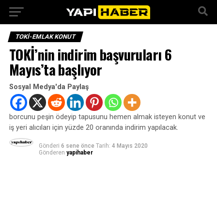
TOKI-EMLAK KONUT
TOKİ’nin indirim başvuruları 6
Mayıs’ta başlıyor
Sosyal Medya'da Paylaş
borcunu peşin ödeyip tapusunu hemen almak isteyen konut ve
iş yeri alıcıları için yüzde 20 oranında indirim yapılacak.
Gönderi
6 sene önce
Tarih:
4 Mayıs 2020
Gönderen
yapihaber