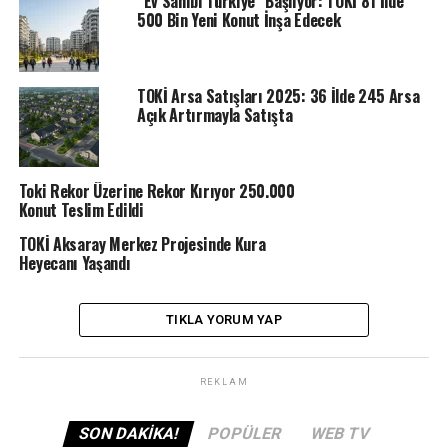
“Ev Sahibi Türkiye” Başlıyor: TOKİ 81 İlde
İndirim kampanyasına taksit sayısı 12 ay ve daha az
500 Bin Yeni Konut İnşa Edecek
kalan projeler dahil edilmedi.
Kampanyadan faydalanmak isteyen konut ve iş yeri
TOKİ Arsa Satışları 2025: 36 İlde 245 Arsa
alıcıları, Gayrimenkul Satış Sözleşmesini imzaladıkları
Açık Artırmayla Satışta
aracı bankalardan konut kredisi kullanabilecek.
Toki Rekor Üzerine Rekor Kırıyor 250.000
ETIKETLER
MANSET
TOKİ
TOKI INDIRIM
Konut Teslim Edildi
TOKI KAMPANYA
TOKİ Aksaray Merkez Projesinde Kura
SONRAKI
Heyecanı Yaşandı
Bakan Murat Kurum: TOKİ’ye toplu ödeme
yapanlara yüzde 20 indirim
TIKLA YORUM YAP
ÖNCEKI
TOKİ Sosyal Konut Kura Tarihleri Açıklandı!
REKLAM
SON DAKIKA!
POPÜLER
WEB TV