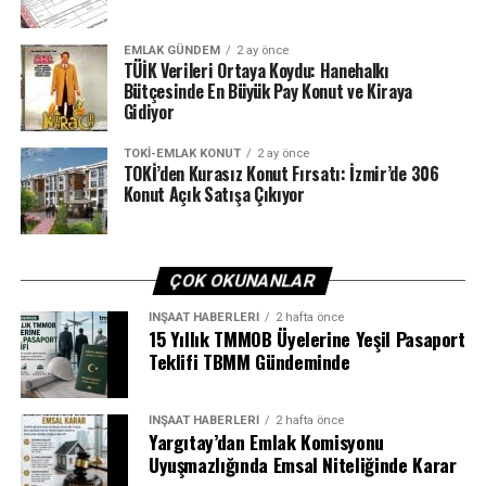
EMLAK GÜNDEM
2 ay önce
TÜİK Verileri Ortaya Koydu: Hanehalkı
Bütçesinde En Büyük Pay Konut ve Kiraya
Gidiyor
TOKI-EMLAK KONUT
2 ay önce
TOKİ’den Kurasız Konut Fırsatı: İzmir’de 306
Konut Açık Satışa Çıkıyor
ÇOK OKUNANLAR
İNŞAAT HABERLERI
2 hafta önce
15 Yıllık TMMOB Üyelerine Yeşil Pasaport
Teklifi TBMM Gündeminde
İNŞAAT HABERLERI
2 hafta önce
Yargıtay’dan Emlak Komisyonu
Uyuşmazlığında Emsal Niteliğinde Karar