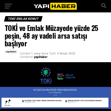
TOKI-EMLAK KONUT
TOKİ ve Emlak Müzayede yüzde 25
peşin, 48 ay vadeli arsa satışı
başlıyor
Gönderi
1 sene önce
Tarih:
5 Nisan 2025
Gönderen
yapihaber