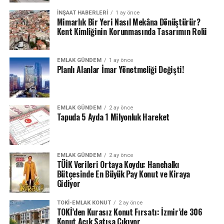
İNŞAAT HABERLERI
1 ay önce
Mimarlık Bir Yeri Nasıl Mekâna Dönüştürür?
Kent Kimliğinin Korunmasında Tasarımın Rolü
EMLAK GÜNDEM
1 ay önce
Planlı Alanlar İmar Yönetmeliği Değişti!
EMLAK GÜNDEM
2 ay önce
Tapuda 5 Ayda 1 Milyonluk Hareket
EMLAK GÜNDEM
2 ay önce
TÜİK Verileri Ortaya Koydu: Hanehalkı
Bütçesinde En Büyük Pay Konut ve Kiraya
Gidiyor
TOKI-EMLAK KONUT
2 ay önce
TOKİ’den Kurasız Konut Fırsatı: İzmir’de 306
Konut Açık Satışa Çıkıyor