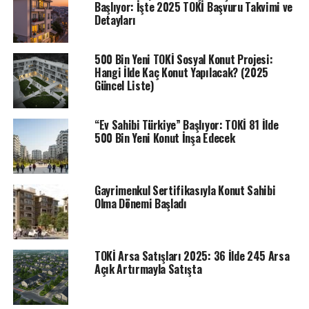
Başlıyor: İşte 2025 TOKİ Başvuru Takvimi ve
konusu. Arsa alacaklar için minimum peşinat oranı ise
Detayları
yüzde 25 olarak açıklandı. Satışa sunulan ucuz TOKİ
arsalarının tamamı KDV’den muaf olarak teslim
500 Bin Yeni TOKİ Sosyal Konut Projesi:
edilecek.
Ucuz TOKİ arsaları için peşinat tutarları…
Hangi İlde Kaç Konut Yapılacak? (2025
Güncel Liste)
% 25 peşin – 48 ay vade
% 40 peşin – 36 ay vade
“Ev Sahibi Türkiye” Başlıyor: TOKİ 81 İlde
500 Bin Yeni Konut İnşa Edecek
Peşin Ödemede % 15 İndirim
İhale Tarihi: 16 – 17
Nisan 2025
Söz konusu satışa sunulacak 552 adet çeşitli
il ve ilçelerde, çeşitli büyüklüklerde olan TOKİ arsaları
Gayrimenkul Sertifikasıyla Konut Sahibi
hakkında tüm ayrıntıları Emlak Müzayede resmi
Olma Dönemi Başladı
internet sitesi üzerinden inceleyebilirsiniz.
TOKİ Arsa Satışları 2025: 36 İlde 245 Arsa
ETIKETLER
EMLAK KONUT
TOKİ
TOKI HABERLERI
Açık Artırmayla Satışta
SONRAKI
TOKİ’den çocuklu ailelere öncelik veren yeni adım!