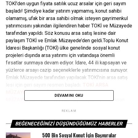
TOKİ’den uygun fiyata satılık ucuz arsalar için geri sayım
başladı! Şimdiye kadar yatırım yapmamış, konut sahibi
olamamış, ufak bir arsa sahibi olmak isteyen gayrimenkul
yatırımcısını yakından ilgilendiren haber TOKİ ve Müzayede
tarafından yapıldı. Söz konusu arsa satış lesine dair
paylaşım TOKİ ve Emlak Müzayede’den geldi.Toplu Konut
İdaresi Başkanlığı (TOKİ) ülke genelinde sosyal konut
projeleri dışında arsa yatırımı için vatandaşa önemli
fırsatlar sunmaya devam ediyor. İdare, 44 ili kapsayan ve
yüzlerce arsayı cazip seçeneklerle yatırımcısına sunuyor.
Emlak Müzayede tarafından yapılacak TOKİ’nin arsa satış
lesi için geri sayım resmen başladı.
TOKİ ARSA
MÜZAYEDESİ | 44 İLDE 552 MUHTELİF ARSA
DEVAMINI OKU
MÜZAYEDESİ
Yatırım fırsatını kaçırmayın! 16 -17 Nisan
2025 tarihinde gerçekleşecek TOKİ arsa Müzayedesi ile
REKLAM
KDV’den muaf, avantajlı ödeme koşullarıyla arsa sahibi
olabilirsiniz!
Vade ve Peşinat Şartları Neler?
Özellikle
BEĞENECEĞINIZI DÜŞÜNDÜĞÜMÜZ HABERLER
uzun vadelerde arsa sahibi olmak isteyen TOKİ yatırımcısı
500 Bin Sosyal Konut İçin Başvurular
için kaçırılmayacak arsalar için 48 aya varan vadeler söz