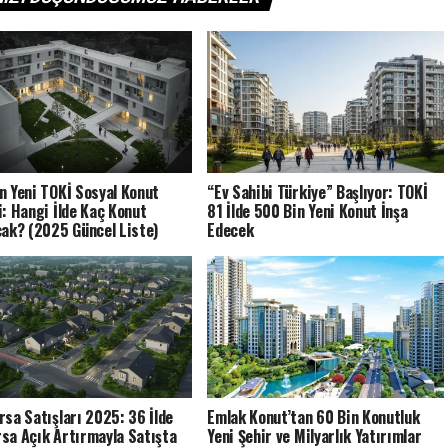
n Yeni TOKİ Sosyal Konut
“Ev Sahibi Türkiye” Başlıyor: TOKİ
i: Hangi İlde Kaç Konut
81 İlde 500 Bin Yeni Konut İnşa
cak? (2025 Güncel Liste)
Edecek
rsa Satışları 2025: 36 İlde
Emlak Konut’tan 60 Bin Konutluk
sa Açık Artırmayla Satışta
Yeni Şehir ve Milyarlık Yatırımlar