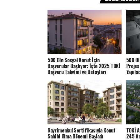
500 Bin Sosyal Konut İçin
500 Bi
Başvurular Başlıyor: İşte 2025 TOKİ
Projes
Başvuru Takvimi ve Detayları
Yapıla
Gayrimenkul Sertifikasıyla Konut
TOKİ A
Sahibi Olma Dönemi Başladı
245 Ar