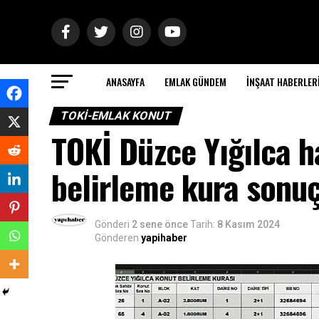
ANASAYFA
EMLAK GÜNDEM
İNŞAAT HABERLER
TOKI-EMLAK KONUT
TOKİ Düzce Yığılca h
belirleme kura sonuç
Gönderi
2 sene önce
Tarih:
8 Kasım 2024
Gönderen
yapihaber