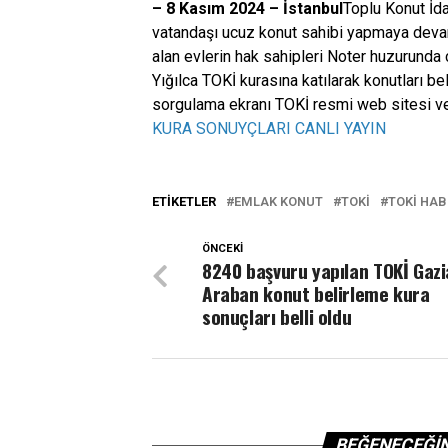
– 8 Kasım 2024 – İstanbul
Toplu Konut İda
vatandaşı ucuz konut sahibi yapmaya deva
alan evlerin hak sahipleri Noter huzurunda
Yığılca TOKİ kurasına katılarak konutları b
sorgulama ekranı TOKİ resmi web sitesi ve
KURA SONUYÇLARI CANLI YAYIN
ETIKETLER
EMLAK KONUT
TOKİ
TOKI HAB
ÖNCEKI
8240 başvuru yapılan TOKİ Gaz
Araban konut belirleme kura
sonuçları belli oldu
BEĞENECEĞI