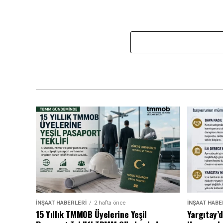
İNŞAAT HABERLERI
2 hafta önce
İNŞAAT HABE
15 Yıllık TMMOB Üyelerine Yeşil
Yargıtay’