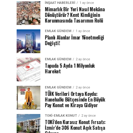
İNŞAAT HABERLERI
1 ay önce
Mimarlık Bir Yeri Nasıl Mekâna
Dönüştürür? Kent Kimliğinin
Korunmasında Tasarımın Rolü
EMLAK GÜNDEM
1 ay önce
Planlı Alanlar İmar Yönetmeliği
Değişti!
EMLAK GÜNDEM
2 ay önce
Tapuda 5 Ayda 1 Milyonluk
Hareket
EMLAK GÜNDEM
2 ay önce
TÜİK Verileri Ortaya Koydu:
Hanehalkı Bütçesinde En Büyük
Pay Konut ve Kiraya Gidiyor
TOKI-EMLAK KONUT
2 ay önce
TOKİ’den Kurasız Konut Fırsatı:
İzmir’de 306 Konut Açık Satışa