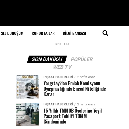
TSEL DÖNÜŞÜM
ROPÖRTAJLAR
BILGI BANKASI
REKLAM
SON DAKIKA!
POPÜLER
WEB TV
İNŞAAT HABERLERI
2 hafta önce
Yargıtay’dan Emlak Komisyonu
Uyuşmazlığında Emsal Niteliğinde
Karar
İNŞAAT HABERLERI
2 hafta önce
15 Yıllık TMMOB Üyelerine Yeşil
Pasaport Teklifi TBMM
Gündeminde