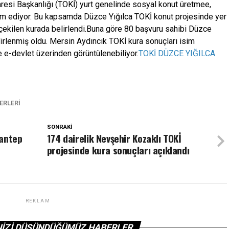
resi Başkanlığı (TOKİ) yurt genelinde sosyal konut üretmee,
m ediyor. Bu kapsamda Düzce Yığılca TOKİ konut projesinde yer
 çekilen kurada belirlendi.Buna göre 80 başvuru sahibi Düzce
elirlenmiş oldu. Mersin Aydıncık TOKİ kura sonuçları isim
 e-devlet üzerinden görüntülenebiliyor.
TOKİ DÜZCE YIĞILCA
ERLERI
SONRAKI
iantep
174 dairelik Nevşehir Kozaklı TOKİ
projesinde kura sonuçları açıklandı
REKLAM
NIZI DÜŞÜNDÜĞÜMÜZ HABERLER