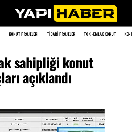
I
KONUT PROJELERI
TICARI PROJELER
TOKI-EMLAK KONUT
KEN
ak sahipliği konut
ları açıklandı