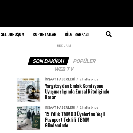
TSEL DÖNÜŞÜM
ROPÖRTAJLAR
BILGI BANKASI
REKLAM
SON DAKIKA!
POPÜLER
WEB TV
İNŞAAT HABERLERI
2 hafta önce
Yargıtay’dan Emlak Komisyonu
Uyuşmazlığında Emsal Niteliğinde
Karar
İNŞAAT HABERLERI
2 hafta önce
15 Yıllık TMMOB Üyelerine Yeşil
Pasaport Teklifi TBMM
Gündeminde