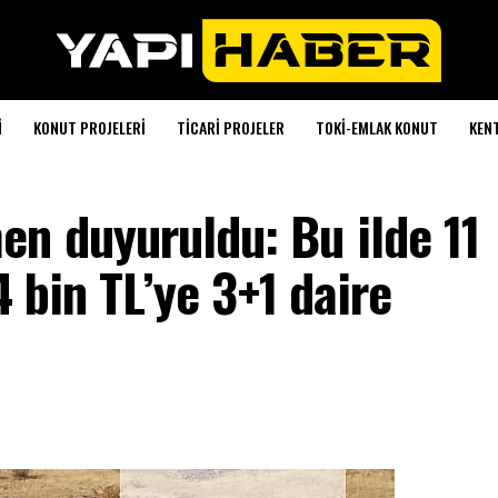
I
KONUT PROJELERI
TICARI PROJELER
TOKI-EMLAK KONUT
KEN
n duyuruldu: Bu ilde 11
4 bin TL’ye 3+1 daire