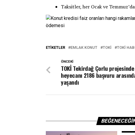
Taksitler, her Ocak ve Temmuz’da
ETIKETLER
EMLAK KONUT
TOKİ
TOKI HAB
ÖNCEKI
TOKİ Tekirdağ Çorlu projesinde
heyecanı 2186 başvuru arasınd
yaşandı
BEĞENECEĞI