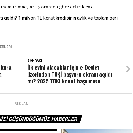
 memur maaş artış oranına göre artırılacak.
ERLERI
SONRAKI
 kura
İlk evini alacaklar için e-Devlet
a
üzerinden TOKİ başvuru ekranı açıldı
mı? 2025 TOKİ konut başvurusu
REKLAM
NIZI DÜŞÜNDÜĞÜMÜZ HABERLER