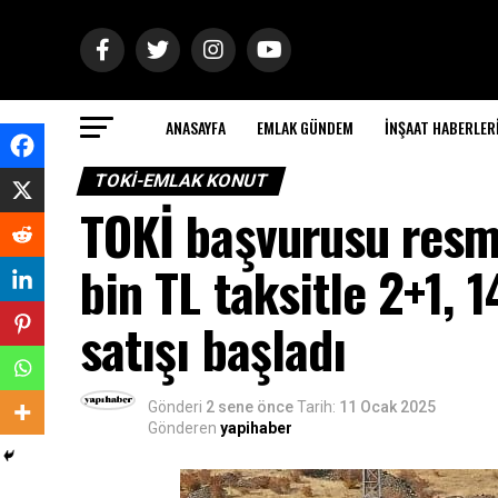
ANASAYFA
EMLAK GÜNDEM
İNŞAAT HABERLER
TOKI-EMLAK KONUT
TOKİ başvurusu resme
bin TL taksitle 2+1, 1
satışı başladı
Gönderi
2 sene önce
Tarih:
11 Ocak 2025
Gönderen
yapihaber