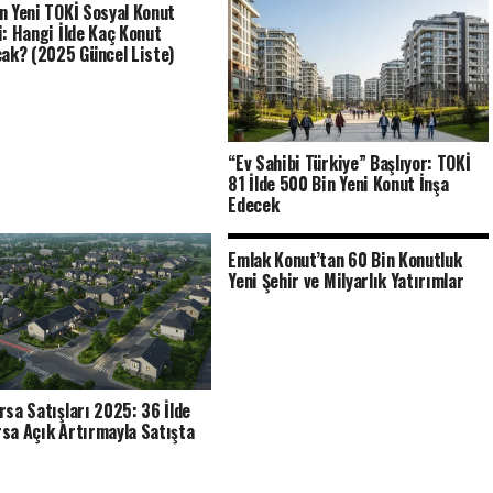
n Yeni TOKİ Sosyal Konut
i: Hangi İlde Kaç Konut
cak? (2025 Güncel Liste)
“Ev Sahibi Türkiye” Başlıyor: TOKİ
81 İlde 500 Bin Yeni Konut İnşa
Edecek
Emlak Konut’tan 60 Bin Konutluk
Yeni Şehir ve Milyarlık Yatırımlar
rsa Satışları 2025: 36 İlde
sa Açık Artırmayla Satışta