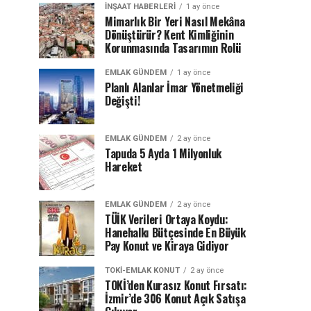
İNŞAAT HABERLERI
1 ay önce
Mimarlık Bir Yeri Nasıl Mekâna
Dönüştürür? Kent Kimliğinin
Korunmasında Tasarımın Rolü
EMLAK GÜNDEM
1 ay önce
Planlı Alanlar İmar Yönetmeliği
Değişti!
EMLAK GÜNDEM
2 ay önce
Tapuda 5 Ayda 1 Milyonluk
Hareket
EMLAK GÜNDEM
2 ay önce
TÜİK Verileri Ortaya Koydu:
Hanehalkı Bütçesinde En Büyük
Pay Konut ve Kiraya Gidiyor
TOKI-EMLAK KONUT
2 ay önce
TOKİ’den Kurasız Konut Fırsatı:
İzmir’de 306 Konut Açık Satışa