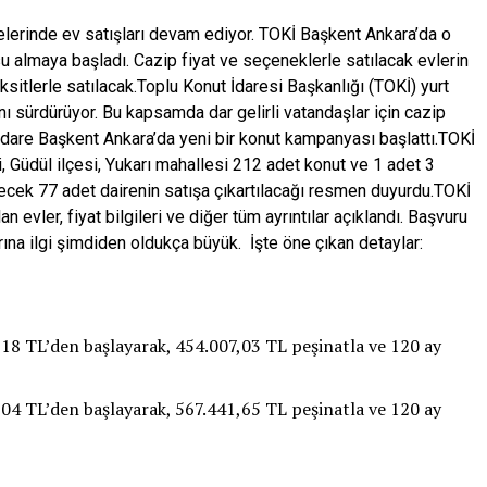
jelerinde ev satışları devam ediyor. TOKİ Başkent Ankara’da o
u almaya başladı. Cazip fiyat ve seçeneklerle satılacak evlerin
ksitlerle satılacak.Toplu Konut İdaresi Başkanlığı (TOKİ) yurt
nı sürdürüyor. Bu kapsamda dar gelirli vatandaşlar için cazip
İdare Başkent Ankara’da yeni bir konut kampanyası başlattı.TOKİ
i, Güdül ilçesi, Yukarı mahallesi 212 adet konut ve 1 adet 3
ecek 77 adet dairenin satışa çıkartılacağı resmen duyurdu.TOKİ
 evler, fiyat bilgileri ve diğer tüm ayrıntılar açıklandı. Başvuru
ına ilgi şimdiden oldukça büyük. İşte öne çıkan detaylar:
,18 TL’den başlayarak, 454.007,03 TL peşinatla ve 120 ay
,04 TL’den başlayarak, 567.441,65 TL peşinatla ve 120 ay