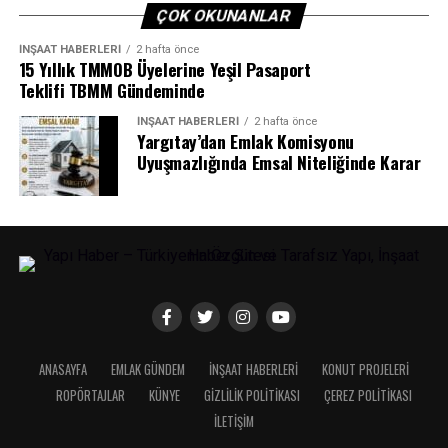
ÇOK OKUNANLAR
ETIKETLER
İNŞAAT HABERLERI
2 hafta önce
15 Yıllık TMMOB Üyelerine Yeşil Pasaport
SONRAKI
Teklifi TBMM Gündeminde
Yozgat’ta tünel inşaatında yangın tatbikatı yapıldı
İNŞAAT HABERLERI
2 hafta önce
ÖNCEKI
Yargıtay’dan Emlak Komisyonu
Batman’da “Yatırım ve İstihdam Ödülleri” sahiplerini
Uyuşmazlığında Emsal Niteliğinde Karar
buldu
ANASAYFA
EMLAK GÜNDEM
İNŞAAT HABERLERI
KONUT PROJELERI
ROPÖRTAJLAR
KÜNYE
GIZLILIK POLITIKASI
ÇEREZ POLITIKASI
İLETIŞIM