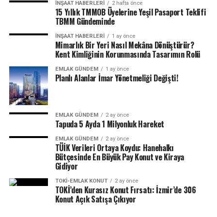
İNŞAAT HABERLERI
2 hafta önce
fıstık gibi yapalım.” diye konuştu.
15 Yıllık TMMOB Üyelerine Yeşil Pasaport Teklifi
TBMM Gündeminde
İNŞAAT HABERLERI
1 ay önce
Programda, AK Parti Şırnak Milletvekili Arslan Tatar ve
Mimarlık Bir Yeri Nasıl Mekâna Dönüştürür?
Kent Kimliğinin Korunmasında Tasarımın Rolü
AK Parti İl Başkanı İbrahim Halil Erkan da konuşma
yaptı.
EMLAK GÜNDEM
1 ay önce
Planlı Alanlar İmar Yönetmeliği Değişti!
İl Müftüsü Orhan Örnek’in duasının ardından Bakan
Yardımcısı Bağcı ve Vali Ekici traktör sürerek, yer fıstığı
EMLAK GÜNDEM
2 ay önce
hasadını gerçekleştirdi.
Tapuda 5 Ayda 1 Milyonluk Hareket
EMLAK GÜNDEM
2 ay önce
TÜİK Verileri Ortaya Koydu: Hanehalkı
Programa, Tarım Reformu Genel Müdürü Osman Yıldız,
Bütçesinde En Büyük Pay Konut ve Kiraya
Gidiyor
Tarım ve Hayvancılık Genel Müdür Yardımcısı Melikşah
Taşkın, Şırnak Belediye Başkan Vekili İdris Yetik, Silopi
TOKI-EMLAK KONUT
2 ay önce
TOKİ’den Kurasız Konut Fırsatı: İzmir’de 306
Kaymakamı Cihat Koç, İl Tarım ve Orman Müdürü Oktay
Konut Açık Satışa Çıkıyor
Sezgin ile çiftçiler katıldı.