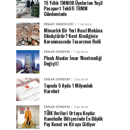
15 Yıllık TMMOB Üyelerine Yeşil
Pasaport Teklifi TBMM
Gündeminde
İNŞAAT HABERLERI
1 ay önce
Mimarlık Bir Yeri Nasıl Mekâna
Dönüştürür? Kent Kimliğinin
Korunmasında Tasarımın Rolü
EMLAK GÜNDEM
1 ay önce
Planlı Alanlar İmar Yönetmeliği
Değişti!
EMLAK GÜNDEM
2 ay önce
Tapuda 5 Ayda 1 Milyonluk
Hareket
EMLAK GÜNDEM
2 ay önce
TÜİK Verileri Ortaya Koydu:
Hanehalkı Bütçesinde En Büyük
Pay Konut ve Kiraya Gidiyor