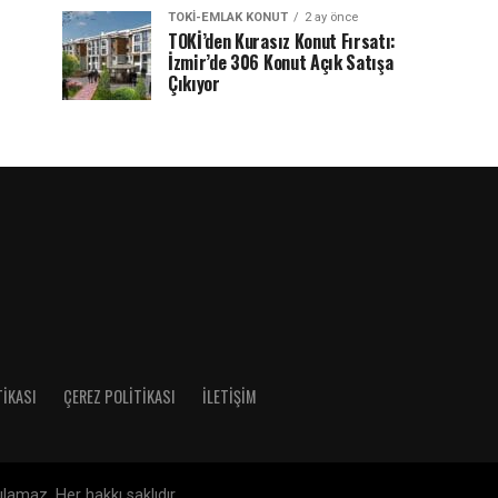
TOKI-EMLAK KONUT
2 ay önce
TOKİ’den Kurasız Konut Fırsatı:
İzmir’de 306 Konut Açık Satışa
Çıkıyor
TIKASI
ÇEREZ POLITIKASI
İLETIŞIM
amaz. Her hakkı saklıdır.