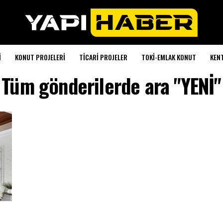
I
KONUT PROJELERI
TICARI PROJELER
TOKI-EMLAK KONUT
KEN
Tüm gönderilerde ara "YENİ"