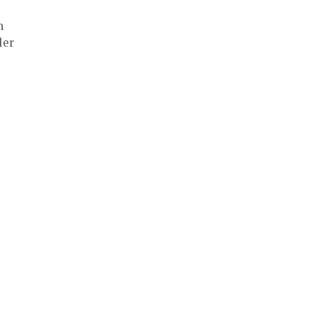
n
ler