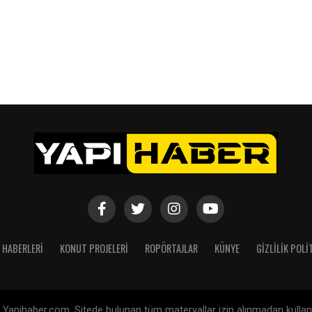
 HABERLERI
KONUT PROJELERI
ROPÖRTAJLAR
KÜNYE
GIZLILIK POLI
Yapihaber.com. Sitede bulunan tüm materyallar izin alınmadan kullanıl