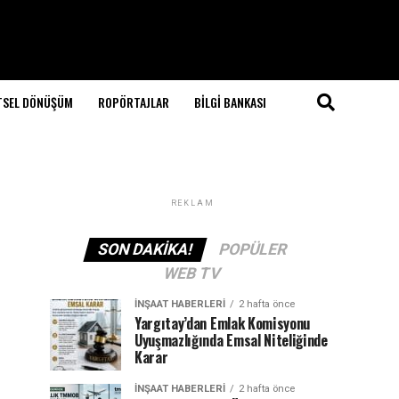
TSEL DÖNÜŞÜM
ROPÖRTAJLAR
BILGI BANKASI
REKLAM
SON DAKIKA!
POPÜLER
WEB TV
İNŞAAT HABERLERI
2 hafta önce
Yargıtay’dan Emlak Komisyonu
Uyuşmazlığında Emsal Niteliğinde
Karar
İNŞAAT HABERLERI
2 hafta önce