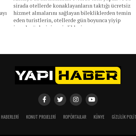
sirada otellerde konaklayanların taktığı ücretsiz
ayı
hizmet almalarını sağlayan bilekliklerden temin
eden turistlerin, otellerde gün boyunca yiyip
içerek günlerini geçirdikleri...
 HABERLERI
KONUT PROJELERI
ROPÖRTAJLAR
KÜNYE
GIZLILIK POLI