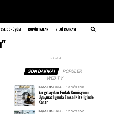
TSEL DÖNÜŞÜM
ROPÖRTAJLAR
BILGI BANKASI
ı"
REKLAM
SON DAKIKA!
POPÜLER
WEB TV
İNŞAAT HABERLERI
2 hafta önce
Yargıtay’dan Emlak Komisyonu
Uyuşmazlığında Emsal Niteliğinde
Karar
İNŞAAT HABERLERI
2 hafta önce