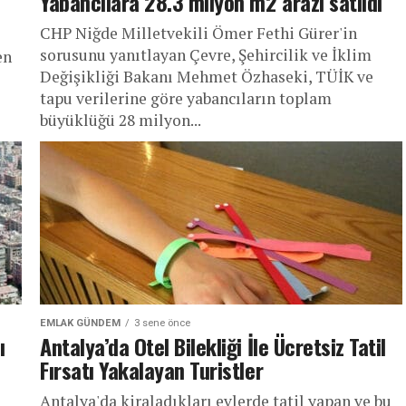
Yabancılara 28.3 milyon m2 arazi satıldı
CHP Niğde Milletvekili Ömer Fethi Gürer'in
sorusunu yanıtlayan Çevre, Şehircilik ve İklim
en
Değişikliği Bakanı Mehmet Özhaseki, TÜİK ve
tapu verilerine göre yabancıların toplam
büyüklüğü 28 milyon...
EMLAK GÜNDEM
3 sene önce
ı
Antalya’da Otel Bilekliği İle Ücretsiz Tatil
Fırsatı Yakalayan Turistler
Antalya'da kiraladıkları evlerde tatil yapan ve bu