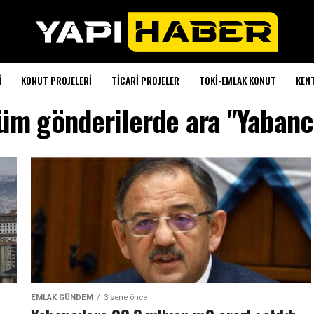
I
KONUT PROJELERI
TICARI PROJELER
TOKI-EMLAK KONUT
KEN
üm gönderilerde ara "Yabanc
EMLAK GÜNDEM
3 sene önce