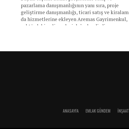
pazarlama danışmanlığının yanı sıra, proje
geliştirme danışmanlığı, ticari satış ve kiralam
da hizmetlerine ekleyen Aremas Gayrimenkul,
sektördeki gelişmeleri değerlendirdi.
ANASAYFA
EMLAK GÜNDEM
İNŞAAT