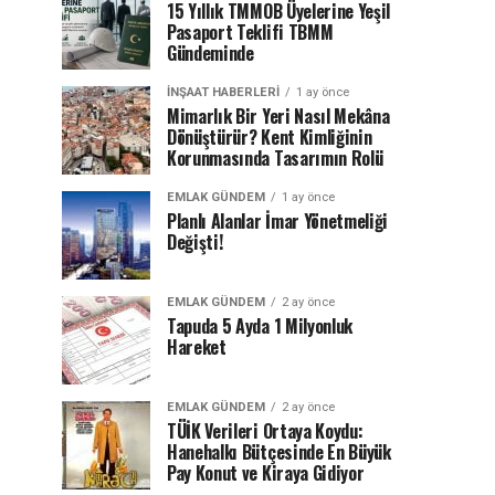
15 Yıllık TMMOB Üyelerine Yeşil
Pasaport Teklifi TBMM
Gündeminde
İNŞAAT HABERLERI
1 ay önce
Mimarlık Bir Yeri Nasıl Mekâna
Dönüştürür? Kent Kimliğinin
Korunmasında Tasarımın Rolü
EMLAK GÜNDEM
1 ay önce
Planlı Alanlar İmar Yönetmeliği
Değişti!
EMLAK GÜNDEM
2 ay önce
Tapuda 5 Ayda 1 Milyonluk
Hareket
EMLAK GÜNDEM
2 ay önce
TÜİK Verileri Ortaya Koydu:
Hanehalkı Bütçesinde En Büyük
Pay Konut ve Kiraya Gidiyor