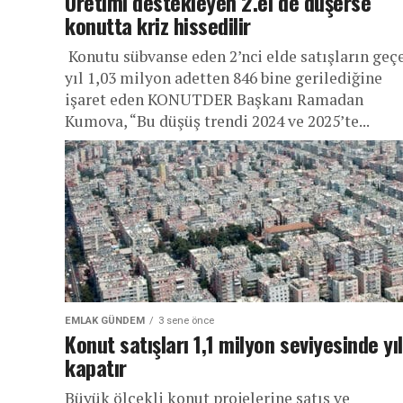
Üretimi destekleyen 2.el de düşerse
konutta kriz hissedilir
Konutu sübvanse eden 2’nci elde satışların geç
yıl 1,03 milyon adetten 846 bine gerilediğine
işaret eden KONUTDER Başkanı Ramadan
Kumova, “Bu düşüş trendi 2024 ve 2025’te...
EMLAK GÜNDEM
3 sene önce
Konut satışları 1,1 milyon seviyesinde yıl
kapatır
Büyük ölçekli konut projelerine satış ve