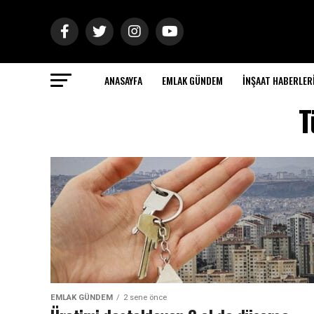
ANASAYFA
EMLAK GÜNDEM
İNŞAAT HABERLER
T
EMLAK GÜNDEM
2 sene önce