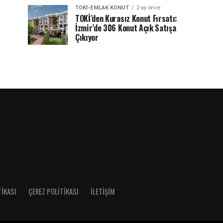
TOKI-EMLAK KONUT
2 ay önce
TOKİ’den Kurasız Konut Fırsatı:
İzmir’de 306 Konut Açık Satışa
Çıkıyor
TIKASI
ÇEREZ POLITIKASI
İLETIŞIM