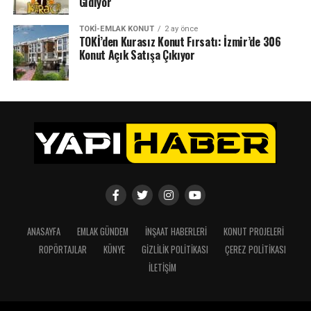
Gidiyor
TOKI-EMLAK KONUT
2 ay önce
TOKİ’den Kurasız Konut Fırsatı: İzmir’de 306
Konut Açık Satışa Çıkıyor
ANASAYFA
EMLAK GÜNDEM
İNŞAAT HABERLERI
KONUT PROJELERI
ROPÖRTAJLAR
KÜNYE
GIZLILIK POLITIKASI
ÇEREZ POLITIKASI
İLETIŞIM