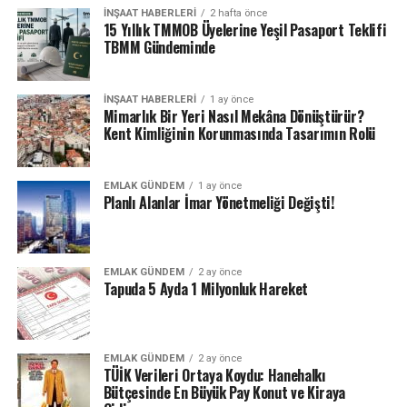
İNŞAAT HABERLERI
2 hafta önce
15 Yıllık TMMOB Üyelerine Yeşil Pasaport Teklifi
TBMM Gündeminde
İNŞAAT HABERLERI
1 ay önce
Mimarlık Bir Yeri Nasıl Mekâna Dönüştürür?
Kent Kimliğinin Korunmasında Tasarımın Rolü
EMLAK GÜNDEM
1 ay önce
Planlı Alanlar İmar Yönetmeliği Değişti!
EMLAK GÜNDEM
2 ay önce
Tapuda 5 Ayda 1 Milyonluk Hareket
EMLAK GÜNDEM
2 ay önce
TÜİK Verileri Ortaya Koydu: Hanehalkı
Bütçesinde En Büyük Pay Konut ve Kiraya