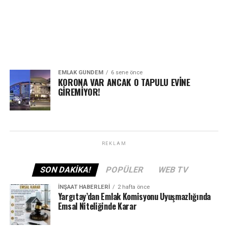
EMLAK GÜNDEM
6 sene önce
KORONA VAR ANCAK O TAPULU EVİNE
GİREMİYOR!
REKLAM
SON DAKIKA!
POPÜLER
WEB TV
İNŞAAT HABERLERI
2 hafta önce
Yargıtay’dan Emlak Komisyonu Uyuşmazlığında
Emsal Niteliğinde Karar