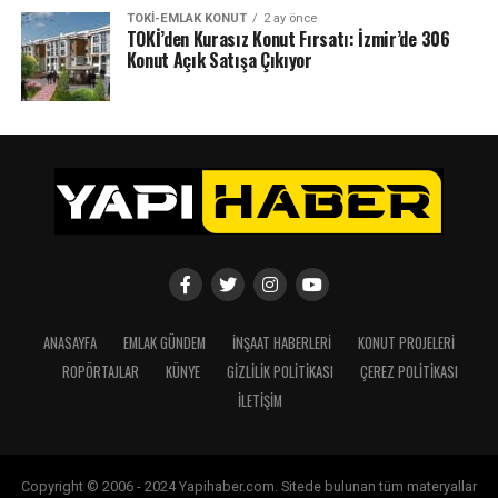
TOKI-EMLAK KONUT
2 ay önce
TOKİ’den Kurasız Konut Fırsatı: İzmir’de 306
Konut Açık Satışa Çıkıyor
ANASAYFA
EMLAK GÜNDEM
İNŞAAT HABERLERI
KONUT PROJELERI
ROPÖRTAJLAR
KÜNYE
GIZLILIK POLITIKASI
ÇEREZ POLITIKASI
İLETIŞIM
Copyright © 2006 - 2024 Yapihaber.com. Sitede bulunan tüm materyallar