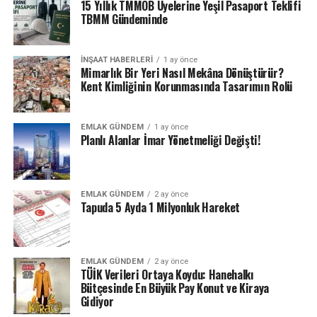
15 Yıllık TMMOB Üyelerine Yeşil Pasaport Teklifi
TBMM Gündeminde
İNŞAAT HABERLERI
1 ay önce
Mimarlık Bir Yeri Nasıl Mekâna Dönüştürür?
Kent Kimliğinin Korunmasında Tasarımın Rolü
EMLAK GÜNDEM
1 ay önce
Planlı Alanlar İmar Yönetmeliği Değişti!
EMLAK GÜNDEM
2 ay önce
Tapuda 5 Ayda 1 Milyonluk Hareket
EMLAK GÜNDEM
2 ay önce
TÜİK Verileri Ortaya Koydu: Hanehalkı
Bütçesinde En Büyük Pay Konut ve Kiraya
Gidiyor