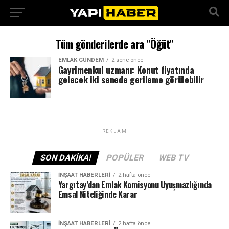
Tüm gönderilerde ara "Öğüt"
EMLAK GÜNDEM
2 sene önce
Gayrimenkul uzmanı: Konut fiyatında
gelecek iki senede gerileme görülebilir
REKLAM
SON DAKIKA!
POPÜLER
WEB TV
İNŞAAT HABERLERI
2 hafta önce
Yargıtay’dan Emlak Komisyonu Uyuşmazlığında
Emsal Niteliğinde Karar
İNŞAAT HABERLERI
2 hafta önce