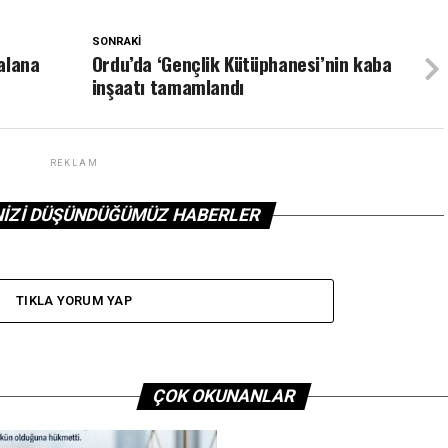
SONRAKI
alana
Ordu’da ‘Gençlik Kütüphanesi’nin kaba
inşaatı tamamlandı
REKLAM
NIZI DÜŞÜNDÜĞÜMÜZ HABERLER
TIKLA YORUM YAP
ÇOK OKUNANLAR