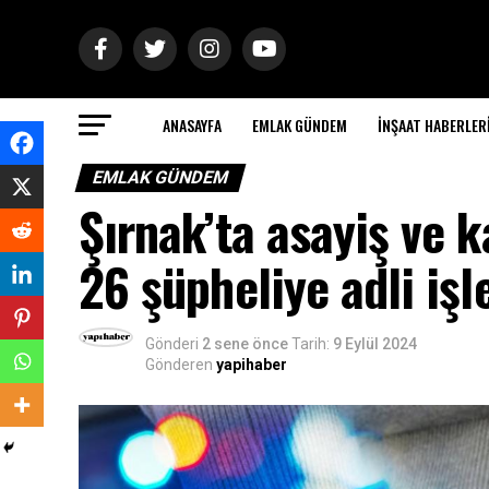
ANASAYFA
EMLAK GÜNDEM
İNŞAAT HABERLER
EMLAK GÜNDEM
Şırnak’ta asayiş ve k
26 şüpheliye adli iş
Gönderi
2 sene önce
Tarih:
9 Eylül 2024
Gönderen
yapihaber