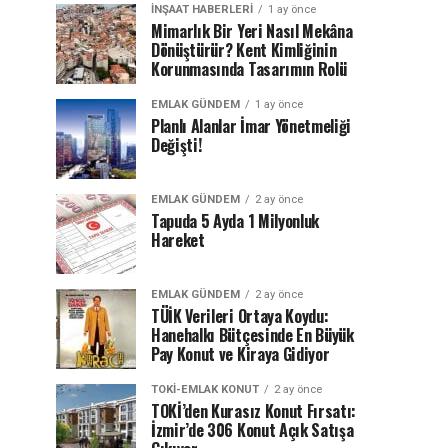
İNŞAAT HABERLERI
1 ay önce
Mimarlık Bir Yeri Nasıl Mekâna
Dönüştürür? Kent Kimliğinin
Korunmasında Tasarımın Rolü
EMLAK GÜNDEM
1 ay önce
Planlı Alanlar İmar Yönetmeliği
Değişti!
EMLAK GÜNDEM
2 ay önce
Tapuda 5 Ayda 1 Milyonluk
Hareket
EMLAK GÜNDEM
2 ay önce
TÜİK Verileri Ortaya Koydu:
Hanehalkı Bütçesinde En Büyük
Pay Konut ve Kiraya Gidiyor
TOKI-EMLAK KONUT
2 ay önce
TOKİ’den Kurasız Konut Fırsatı:
İzmir’de 306 Konut Açık Satışa