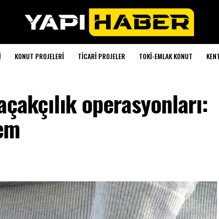
I
KONUT PROJELERI
TICARI PROJELER
TOKI-EMLAK KONUT
KEN
açakçılık operasyonları:
lem