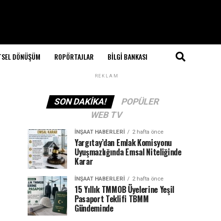
TSEL DÖNÜŞÜM
ROPÖRTAJLAR
BILGI BANKASI
REKLAM
SON DAKIKA!
POPÜLER
WEB TV
İNŞAAT HABERLERI
2 hafta önce
Yargıtay’dan Emlak Komisyonu
Uyuşmazlığında Emsal Niteliğinde
Karar
İNŞAAT HABERLERI
2 hafta önce
15 Yıllık TMMOB Üyelerine Yeşil
Pasaport Teklifi TBMM
Gündeminde